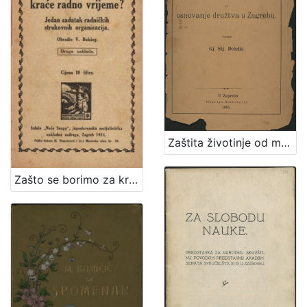
Zaštita životinje od mučenja : prinos za osnovanje družtva u Zagrebu / sastavio Gj. Stj. Dežalić
Zašto se borimo za kraće radno vrijeme? : jedan zadatak radničkih strukovnih organizacija / obradio V. Bukšeg