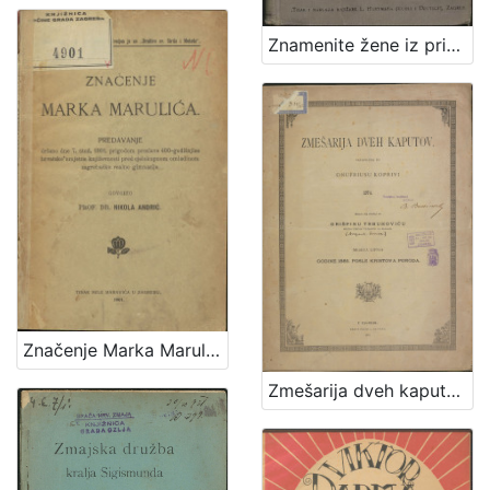
1
5
Znamenite žene iz priče i poviesti / sastavila Marija Jambrišakova
]
Značenje Marka Marulića : predavanje držano 7. stud. 1901. prigodom proslave 400-godišnjice hrvatske umjetne književnosti pred cjelokupnom omladinom zagrebačke realne gimnazije / govorio Nikola Andrić
Zmešarija dveh kaputov / sastavljena po Onufriusu Koprivi 1874. ; izdana na svetlo po Grišpinu Trbuhoviću sveto-petskom plebanušu na Bregani meseca lipnja godine 1885. posle Kristova poroda.