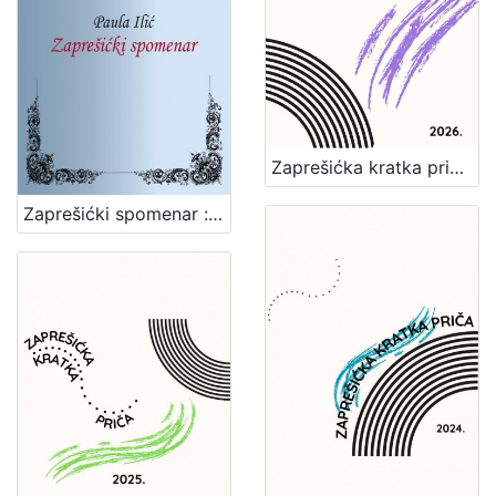
Zaprešićka kratka priča 2026. : nagrađene i pohvaljene priče
Zaprešićki spomenar : biserni kraluši seoske učiteljice / Paula Ilić