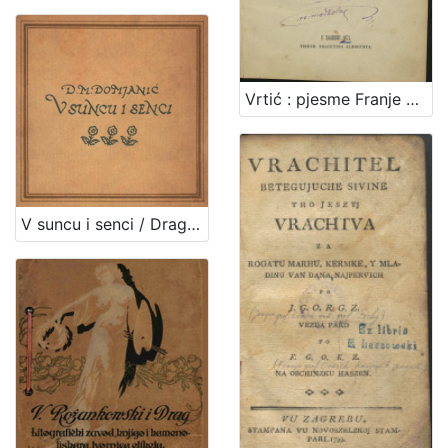
Vrtić : pjesme Franje Krsta markeza Frankopana, kneza Tržačkoga / izdao Ivan Kostrenčić
V suncu i senci / Dragutin M. Domjanić ; [zredila, nakinčila i z rukom na kamen napisala Olga Höcker]