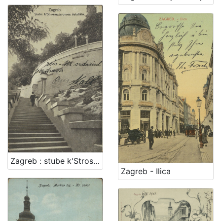
Zagreb : stube k'Strosmjerovom šetalištu
Zagreb - Ilica