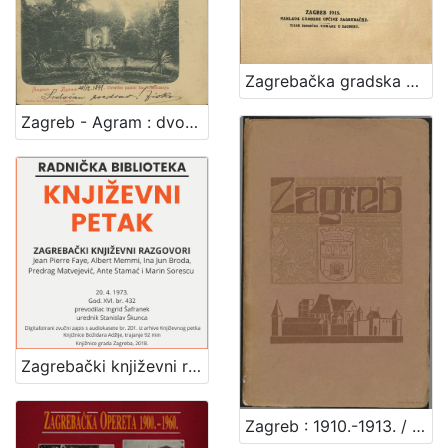
Zagrebačka gradska općina i njezin odnošaj prema Zagrebačkom električnom tramvaju dioničarskom društvu
Zagreb - Agram : dvorište palače bar. Vraniczanya
Zagrebački književni razgovori : Književni petak, dvorana u Novinarskom domu, 20. 4. 1973., br. 432 / Jean Pierre Faye ... [et al.] ; prevodilac Ingrid Šafranek ; urednik Stanislav Škunca
Zagreb : 1910.-1913. / [napisao Vjekoslav Klaić]