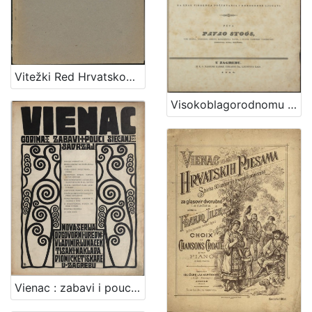
Vitežki Red Hrvatskoga Zmaja
Visokoblagorodnomu i presvetlomu ... Nikoli Zdenčaju od Zahromić grada, slavne varmedije Zagrebske velikomu županu, ... : prigodom uzvišenja na čast velikoga župana od strane njegovih ilirskih čestiteljah na znak visokoga poštovanja i domorodne ljubavi / pěva Pavao Stoos, ...
Vienac : zabavi i pouci : nova serija / odgovorni urednik Vladimir Lunaček