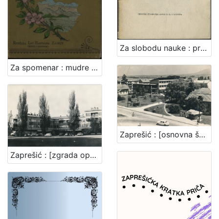
Za slobodu nauke : predstavka za Narodnu skupštinu povodom predstavke Akadem. senata Sveučilišta SHS u Zagrebu / [Branko Vodnik ... et al.]
Za spomenar : mudre izreke iz naše književnosti / pribrala Marija Kumičić. Zagreb, [1896]. [Knjiga]
Zaprešić : [osnovna škola u Zaprešiću]
Zaprešić : [zgrada općine]