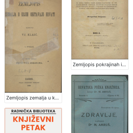
Zemljopis pokrajinah ilirskih iliti Ogledalo zemlje, na kojoj pribiva narod ilirsko-slavjanski sa opisanjem berdah, potokah, gradovah i znatniih mestah polag sadanjeg stališa, s kratkim dogodopisnim dodatkom i priloženim krajobrazom iliti mapom / od Dragutina Seljana
Zemljopis zemalja u kojih obitavaju Hrvati