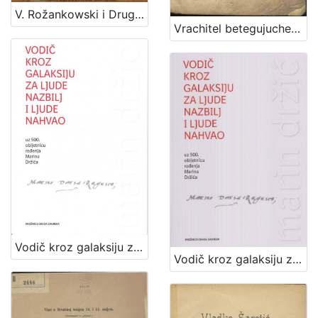
V. Rožankowski i Drug : litografički zavod, knjigo i kamenotiskara, tvornica etiketa : 1898-1913
Vrachitel betegujuche sivine tho jeszt Vrachtva za rogatu marhu, kermke, y mladinu / van dana najpervich po J. G. O. R. G. Z. ; vezda pako po F. G. O. K. Z. na obchinzku haszen
Vodič kroz galaksiju za ljude nazbilj i ljude nahvao : uz 500. obljetnicu rođnja Marina Držića / priredile Arijana Herceg Mićanović, Željka Mišcin
Vodič kroz galaksiju za ljude nazbilj i ljude nahvao / priredile Arijana Herceg Mićanović i Željka Miščin