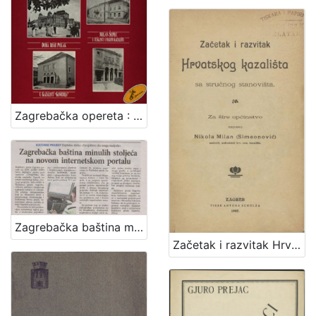
Zagrebačka opereta : 1900.-1960. : ulomci
Zagrebačka baština minulih stoljeća na novom internetskom portalu
Začetak i razvitak Hrvatskog kazališta sa stručnog stanovišta : za šire općinstvo / napisao Nikola Milan (Simeonović)