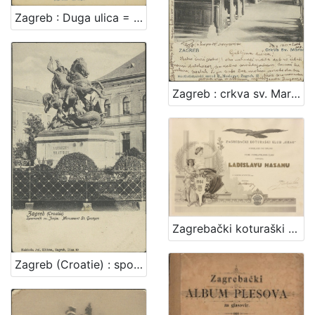
Zagreb : Duga ulica = Agram : Rue longue
Zagreb : crkva sv. Marka
Zagrebački koturaški klub "Orao"
Zagreb (Croatie) : spomenik sv. Jurja = monument St. Georges