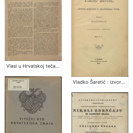
Vlasi u Hrvatskoj tečajem 14. i 15. stoljeća / [Vjekoslav Klaić]
Vladko Šaretić : izvorna pripoviest iz zagrebačkoga života / napisala Zagorka