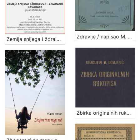
Zdravlje / napisao M. [Milan] Amruš
Zemlja snijega i ždralova - Yasunari Kavabata : Književni petak, 17. 1. 1969., dvorana u Medulićevoj 30 / govori Zlatko Gorjan ; čitaju Nada Subotić i Zlatko Crnković ; urednik i voditelj Stanislav Škunca
Zbirka originalnih rukopisa / Dragutin M. Domjanić