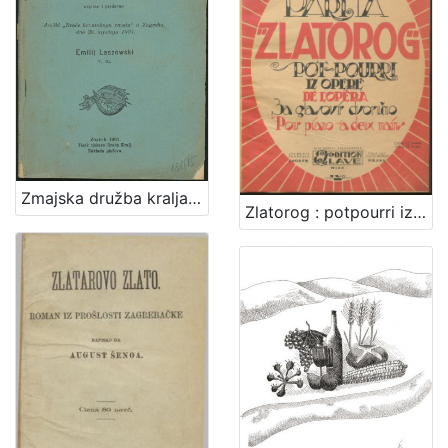
Zmajska družba kralja Sigismunda / napisao i predavao družbi "Braće hrvatskoga zmaja" u Zagrebu, dne 23. siječnja 1907. Emilij Laszowski
Zlatorog : potpourri iz opere : za glasovir dvoručno / Viktor Parma