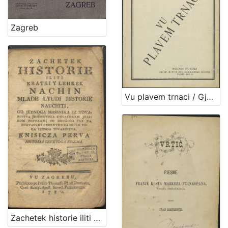
Zagreb
Vu plavem trnaci / Gjuro Prejac
Zachetek historie iliti Kratki y lehkek nachin mlade lyudi historie nauchiti : knisicza perva : historia Szvetoga Piszma / od Jednoga Massnika iz Tovarustva Jesussevoga z-diachkem jezikom popiszan ; od drugoga pak na horvaczki obernyen za skole toga iztoga tovarustva