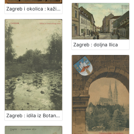
Zagreb i okolica : kažiput za urodjenike i strance : sa 43 slike i 2 nacrta / složio A. Hudovski
Zagreb : doljna Ilica
Zagreb : idila iz Botaničkog vrta