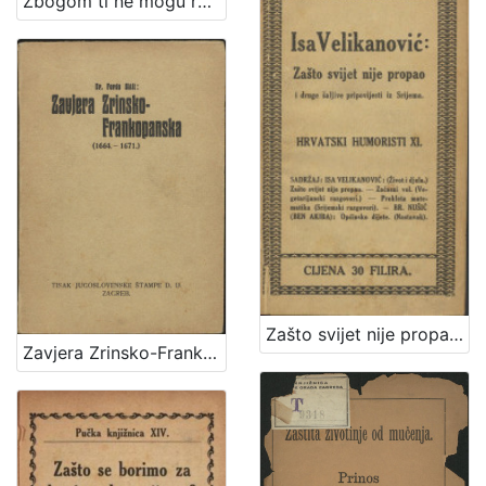
Zbogom ti ne mogu reći / Vlasta Janton
Zašto svijet nije propao i druge šaljive pripovijesti iz Srijema / Isa Velikanović
Zavjera Zrinsko-Frankopanska : (1664.-1671.) / Ferdo Šišić