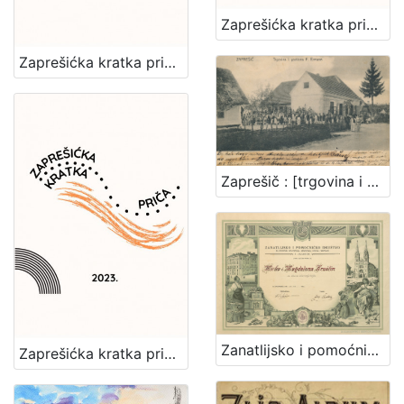
Zaprešićka kratka priča 2024. : nagrađene i pohvaljene priče
Zaprešićka kratka priča 2025. : nagrađene i pohvaljene priče
Zaprešič : [trgovina i gostiona F. Ermann]
Zanatlijsko i pomoćničko društvo za podporu bolestnika, nemoćnika, udova i siročadi : [povelja]
Zaprešićka kratka priča 2023. : nagrađene i pohvaljene priče