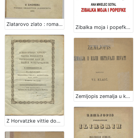
Zlatarovo zlato : roman iz prošlosti zagrebačke / napisao ga August Šenoa
Zibalka moja i popefke / Ana Mikelec Gotal
Zemljopis zemalja u kojih obitavaju Hrvati / sastavio Vj. Klaić
Z Horvatzke vittie dobro poselenye vuchinyeno kad je bana nasztavlenye : vu Zagrebu meszecza veliko-messnyaka dan XXXI. letta 1785