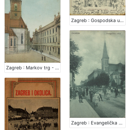
Zagreb : Gospodska ulica sa crkvom sv. Marka
Zagreb : Markov trg - Kr. sabor
Zagreb : Evangelička crkva