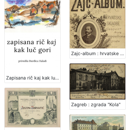
Zajc-album : hrvatske skladbe za glasovir
Zapisana rič kaj kak luč gori : zajednička zbirka poezije članova Udruge "Vladimir Maleković" / priredila Đurđica Haladi ; [tekstovi o pjesnicima Snježana Zrinjan]
Zagreb : zgrada "Kola"