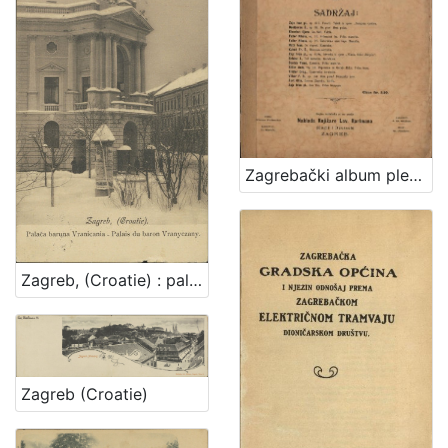
Zagrebački album plesova : za glasovir
Zagreb, (Croatie) : palača baruna Vranicania - palais du baron Vranyczany
Zagreb (Croatie)