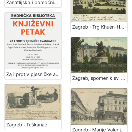
Zanatlijsko i pomoćničko društvo za podporu bolestnika, nemoćnika, udova i siročadi
Zagreb : Trg Khuen-Hedervary-jev = Agram : Place Khuen-Hedervary
Za i protiv pjesničke avangarde : Književni petak, dvorana u Novinarskom domu, 19. 11. 1971., br. 386 / Imre Bori, Branimir Donat, Ferdinand Kriwet, Vagn Steen, Franci Zagoričnik, Andrea Zanzotto, Ellio Philoppo Accrocca i Mladen Machiedo ; urednik Stanislav Škunca
Zagreb, spomenik sv. Jurja = Agram, monument de St. George
Zagreb : Tuškanac
Zagreb : Marije Valerije ulica