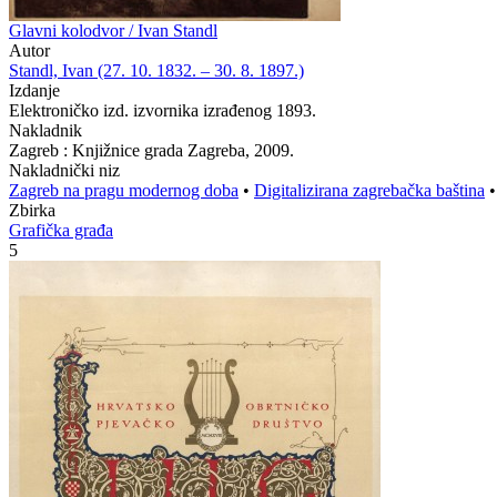
Glavni kolodvor / Ivan Standl
Autor
Standl, Ivan (27. 10. 1832. – 30. 8. 1897.)
Izdanje
Elektroničko izd. izvornika izrađenog 1893.
Nakladnik
Zagreb : Knjižnice grada Zagreba, 2009.
Nakladnički niz
Zagreb na pragu modernog doba
•
Digitalizirana zagrebačka baština
Zbirka
Grafička građa
5