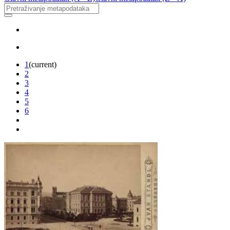
1
(current)
2
3
4
5
6