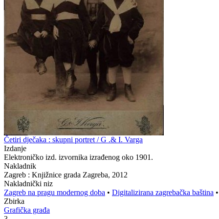
Četiri dječaka : skupni portret / G .& I. Varga
Izdanje
Elektroničko izd. izvornika izrađenog oko 1901.
Nakladnik
Zagreb : Knjižnice grada Zagreba, 2012
Nakladnički niz
Zagreb na pragu modernog doba
•
Digitalizirana zagrebačka baština
Zbirka
Grafička građa
3