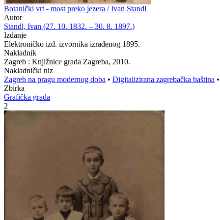
Botanički vrt - most preko jezera / Ivan Standl
Autor
Standl, Ivan (27. 10. 1832. – 30. 8. 1897.)
Izdanje
Elektroničko izd. izvornika izrađenog 1895.
Nakladnik
Zagreb : Knjižnice grada Zagreba, 2010.
Nakladnički niz
Zagreb na pragu modernog doba
•
Digitalizirana zagrebačka baština
Zbirka
Grafička građa
2