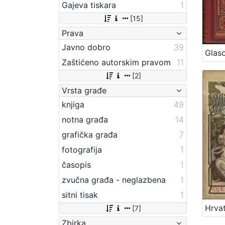
Gajeva tiskara
1
[15]
Prava
Javno dobro
39
Zaštićeno autorskim pravom
11
[2]
Vrsta građe
knjiga
49
notna građa
14
grafička građa
7
fotografija
1
časopis
1
zvučna građa - neglazbena
1
sitni tisak
1
[7]
Zbirka