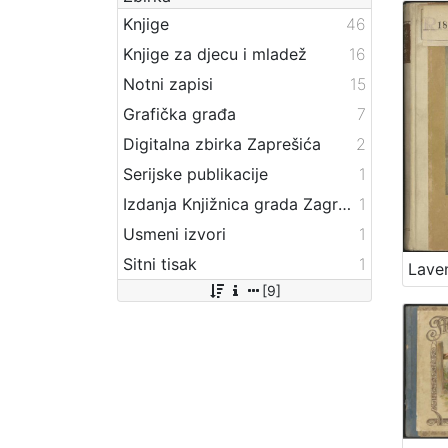
Knjige
46
Knjige za djecu i mladež
16
Notni zapisi
15
Grafička građa
7
Digitalna zbirka Zaprešića
2
Serijske publikacije
1
Izdanja Knjižnica grada Zagreba - E-knjige
1
Usmeni izvori
1
Sitni tisak
1
[9]