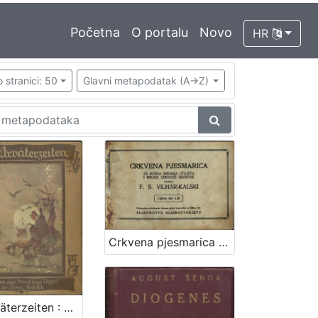
Početna
O portalu
Novo
HR
 stranici: 50
Glavni metapodatak (A->Z)
Crkvena pjesmarica za muška srednja učilišta i druge crkvene zborove / napisao F. S. Vilhar-Kalski
Aus Urväterzeiten : Märchen aus kroatischer Urzeit / Ivana Berlitsch