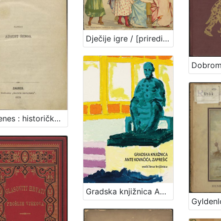
Dječije igre / [priredio J. V. Tenjac]
Diogenes : historička pripoviest XVIII. vieka / napisao August Šenoa
Gradska knjižnica Ante Kovačića, Zaprešić : vodič kroz knjižnicu / Marija Bartolić i Vlasta Šolc