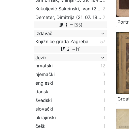
Kukuljević Sakcinski, Ivan (29. 5. 1816. – 1. 8. 1889.)
2
Demeter, Dimitrija (21. 07. 1811. – 24. 06. 1872.)
2
[55]
Izdavač
Knjižnice grada Zagreba
57
[1]
Jezik
hrvatski
12
njemački
3
engleski
1
danski
1
švedski
1
slovački
1
ukrajinski
1
češki
1