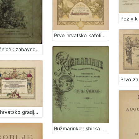
Prvo hrvatsko katoličko pjevačko društvo Branimir
Potočnice : zabavno-poučne pjesme i pripovijetke mladeži našoj / napisao Jos. Ljud. Varjačić
Prvo hrvatsko gradjevno i obrtničko društvo za potporu bolesnih i nemoćnih članova
Ružmarinke : sbirka odabranih melodija hrvatskoj i slovenskoj mladeži : za glasovir u lahkoj udesbi / priredio F. S. Vilhar