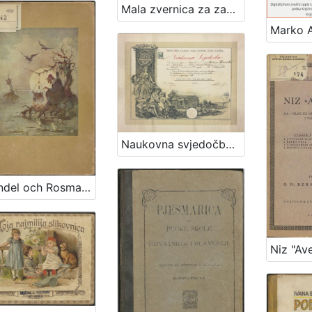
Mala zvernica za zabavu i pouku mladeži : s bojadisanim prema naravi nacertanimi slikami važnijim sisarah i dodanim tumačenjem
Naukovna svjedočba / Obrtni sbor u slobod. i kralj. glavnomu gradu Zagrebu
Lavendel och Rosmarin : sagor för stora och smaa / Ivana Berlić