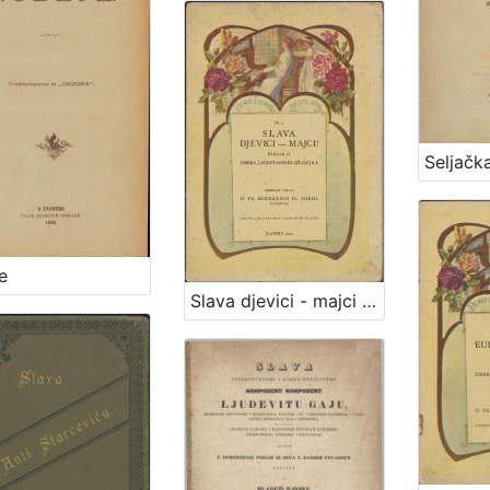
e
Slava djevici - majci : svezak II. : zbirka Lauretanskih litanija I. / priredio i izdao Bernardin Sokol