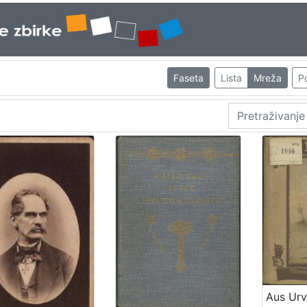
Faseta
Lista
Mreža
Po