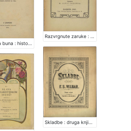
Razvrgnute zaruke : slike i dojmovi iz pomirbe i posljednjega rata s Magjarima u zajedničkom saboru u Budimpešti : prijateljstvo, sporovi, borba i prelom / napisala M. Jurić-Zagorka.
Seljačka buna : historična pripoviest XVI. vieka / napisao August Šenoa
Skladbe : druga knjiga / složio F. S. Vilhar