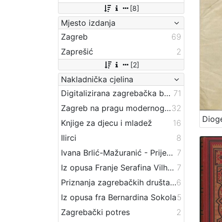
[8]
Mjesto izdanja
Zagreb
69
Zaprešić
2
[2]
Nakladnička cjelina
Digitalizirana zagrebačka baština
71
Zagreb na pragu modernog doba
32
Knjige za djecu i mladež
16
Ilirci
8
Ivana Brlić-Mažuranić - Prijevodi
7
Iz opusa Franje Serafina Vilhara-Kalskog
7
Priznanja zagrebačkih društava
6
Iz opusa fra Bernardina Sokola
5
Zagrebački potres
2