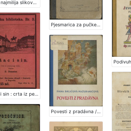
Moja najmilija slikovnica : pjesmice / napisao Stjepan Širola
Pjesmarica za pučke škole u Hrvatskoj i Slavoniji
Otac i sin : crta iz petnajstog vieka / pripovieda ju D. Demeter
Povesti z pradávna / Ivana Brlićova-Mažuranićova