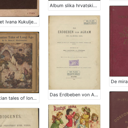
Album slika hrvatskih gradova / sabrao, uredio i vlastitim troškom izdao Vinko P. Šafar
Portret Ivana Kukuljevića Sakcinskog / I. Standl
Das Erdbeben von Agram im Jahre 1880. / eingereicht von Max Hantken von Prudnik
Croatian tales of long ago / by Iv. Berlić-Mažuranić