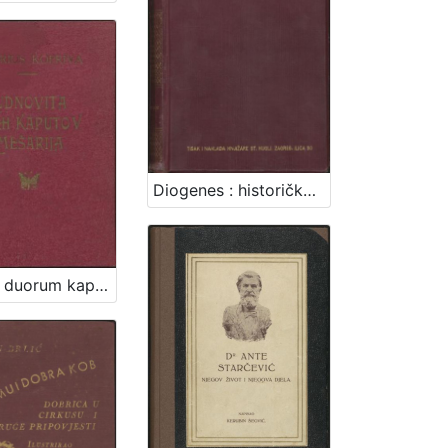
Diogenes : historička pripoviest XVIII. vieka / August Šenoa
De mira duorum kaputorum metamorphosi seu Čudnovita dveh kaputov zmešarija : in memoriam tristissimae illius sed demum feliciter perpessae ultimae anni noctis : 1873 / [Onofrius Kopriva]