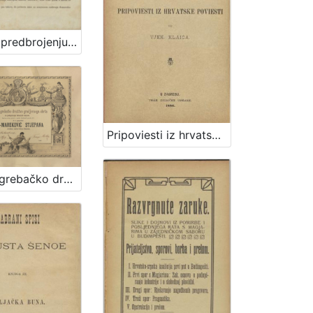
Poziv k predbrojenju za drugu polovinu VI. godišta Ilirskih Narodnih Novinah i Danice ilirske / Ljudevit Gaj
Pripoviesti iz hrvatske poviesti / napisao Vjek. Klaić
Prvo zagrebačko družtvo gradjevnog obrta za podupiranje bolestnih članova