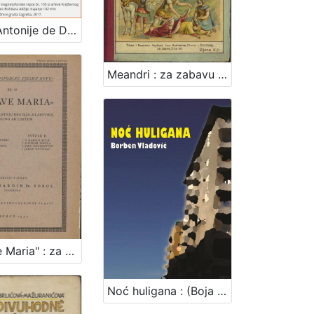
Marko Antonije de Dominis - život i pouka našem vremenu : Književni petak, 12. 1. 1968. / govori Ivan Supek ; urednik Stanislav Škunca
Meandri : za zabavu dobrim kevicama / napisala Jelica Belović-Bernadzikowska
Niz "Ave Maria" : za 1 glas uz pratnju orgulja, (glasovira) i violino ad libitum / priredio i izdao Bernardin Sokol
Noć huligana : (Boja željeznog oksida) : kratki roman / Borben Vladović