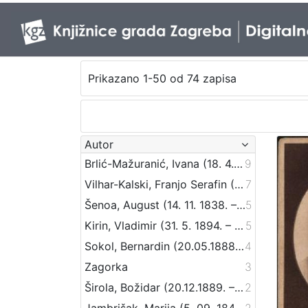
Prikazano 1-50 od 74 zapisa
Autor
Brlić-Mažuranić, Ivana (18. 4. 1874. – 21. 9. 1938.)
9
Vilhar-Kalski, Franjo Serafin (5. 1. 1852. – 4. 3. 1928.)
7
Šenoa, August (14. 11. 1838. – 13. 12. 1881.)
5
Kirin, Vladimir (31. 5. 1894. – 5. 10. 1963.)
5
Sokol, Bernardin (20.05.1888 – 24.09.1944)
4
Zagorka
3
Širola, Božidar (20.12.1889. – 10.04.1956.)
2
Jambrišak, Marija (5. 09. 1847 – 23. 01. 1937)
2