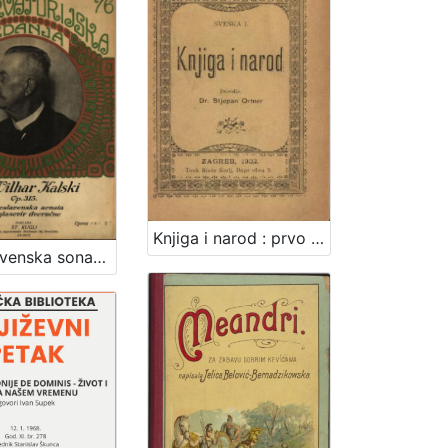
Knjiga i narod : prvo javno pučko predavanje hrvatskih sveučilišnih gradjana Zagoraca u mjestima, gdje su osnovane prve pučke knjižnice i to: Krapini, Gjurmancu, Jesenju, Konobi-Petrovskom, Radoboju, Sv. Križ Začretju i Zaboku / priredio Stjepan Ortner. Zagreb, 1903. [Knjiga]
Jugoslavenska sonata / F. S. Vilhar Kalski