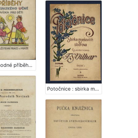
Podivuhodné příběhy ševcovského : učně povídka pro děti / Ivana Brlićova-Mažuranićova
Potočnice : sbirka mješovitih sborova : svezak I. / glasbotvorio F. S. Vilhar