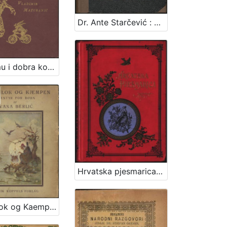
Dr. Ante Starčević : njegov život i njegova djela / Kerubin Šegvić
Dobromu i dobra kob / Ivan Brlić
Hrvatska pjesmarica : sbirka popjevaka za skupno pjevanje / [priredio] Vjekoslav Klaić
Gyldenlok og Kaempen / Ivana Berlić-Mažuranić ; [kroatiske aeventyr i autoriseret oversoetteelse ved Gudrun Lohse] ; illustrationer af Vladimir Kirin