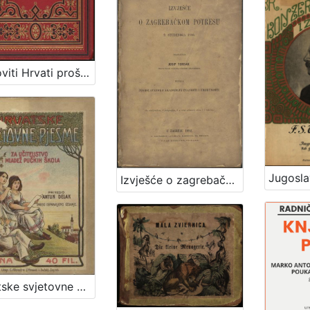
Glasoviti Hrvati prošlih vjekova : niz životopisa : sa sedam slika / Ivan Kukuljević - Sakcinski
Izvješće o zagrebačkom potresu 9. studenoga 1880. : (sa zemljovidom, 6 fotografija, 9 u tekst utisnutih slika i 7 tablica) / sastavio Josip Torbar
Hrvatske svjetovne pjesme : za učiteljstvo i mladež pučkih škola / sabrao Antun Delak