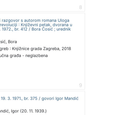
8
t i razgovor s autorom romana Uloga
evoluciji : Književni petak, dvorana u
1972., br. 412 / Bora Ćosić ; urednik
sić, Bora
greb : Knjižnice grada Zagreba, 2018
učna građa - neglazbena
9
 19. 3. 1971., br. 375 / govori Igor Mandić
ndić, Igor (20. 11. 1939.)