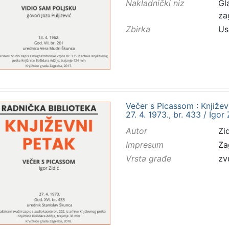
Nakladnički niz
Gl
za
Zbirka
Us
Večer s Picassom : Knjiže
27. 4. 1973., br. 433 / Igor
Autor
Zid
Impresum
Za
Vrsta građe
zv