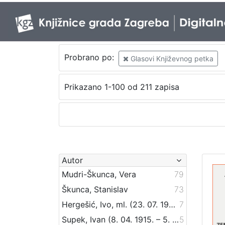
Probrano po:
Glasovi Književnog petka
Prikazano 1-100 od 211 zapisa
Autor
Mudri-Škunca, Vera
79
Škunca, Stanislav
73
Hergešić, Ivo, ml. (23. 07. 1904. – 29. 12. 1977.)
7
Supek, Ivan (8. 04. 1915. – 5. 03. 2007.)
5