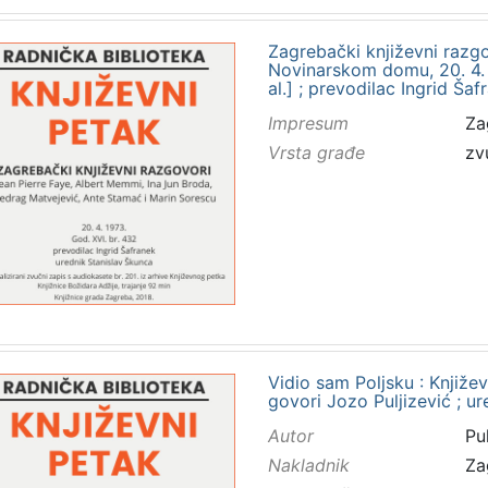
Zagrebački književni razgo
Novinarskom domu, 20. 4. 19
al.] ; prevodilac Ingrid Ša
Impresum
Za
Vrsta građe
zv
Vidio sam Poljsku : Književ
govori Jozo Puljizević ; u
Autor
Pu
Nakladnik
Za