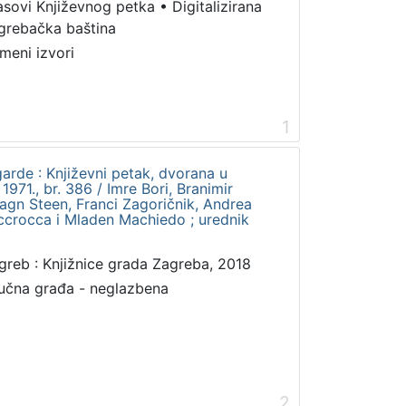
asovi Književnog petka
•
Digitalizirana
grebačka baština
meni izvori
1
garde : Književni petak, dvorana u
971., br. 386 / Imre Bori, Branimir
agn Steen, Franci Zagoričnik, Andrea
Accrocca i Mladen Machiedo ; urednik
greb : Knjižnice grada Zagreba, 2018
učna građa - neglazbena
2