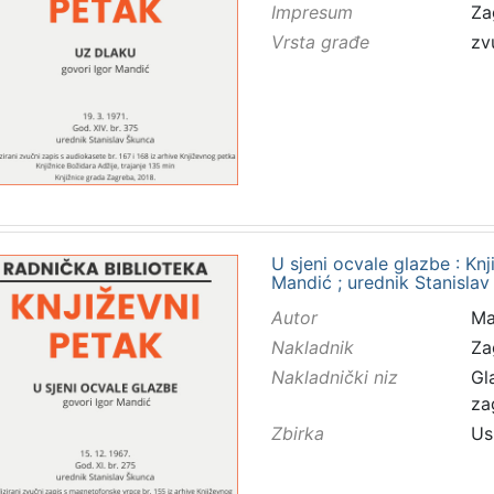
Impresum
Za
Vrsta građe
zv
U sjeni ocvale glazbe : Knji
Mandić ; urednik Stanisla
Autor
Ma
Nakladnik
Za
Nakladnički niz
Gl
za
Zbirka
Us