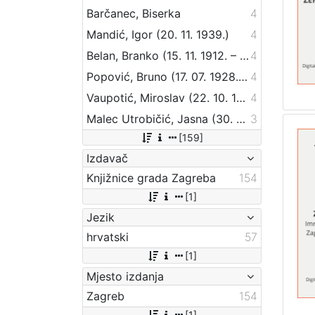
Barčanec, Biserka
4
Mandić, Igor (20. 11. 1939.)
4
Belan, Branko (15. 11. 1912. – 29. 04. 1986.)
4
Popović, Bruno (17. 07. 1928. – 28. 03. 2012.)
4
Vaupotić, Miroslav (22. 10. 1925. – 12. 06. 1981.)
4
Malec Utrobičić, Jasna (30. 09. 1944.)
3
[159]
Izdavač
Knjižnice grada Zagreba
154
[1]
Jezik
hrvatski
57
[1]
Mjesto izdanja
Zagreb
154
[1]