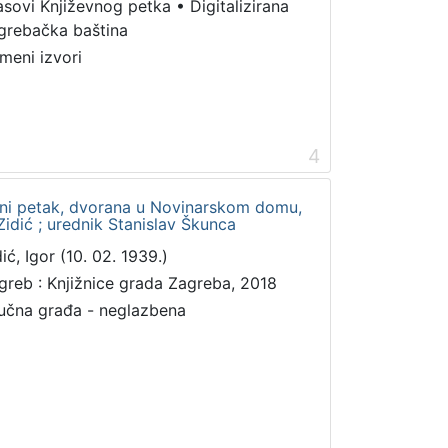
asovi Književnog petka
•
Digitalizirana
grebačka baština
meni izvori
4
vni petak, dvorana u Novinarskom domu,
 Zidić ; urednik Stanislav Škunca
ić, Igor (10. 02. 1939.)
greb : Knjižnice grada Zagreba, 2018
učna građa - neglazbena