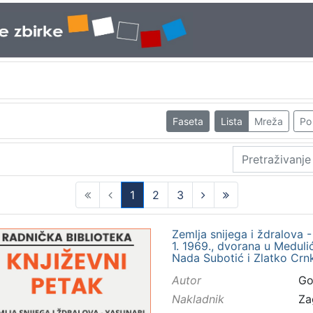
Faseta
Lista
Mreža
Po 
1
2
3
(current)
Zemlja snijega i ždralova -
1. 1969., dvorana u Medulić
Nada Subotić i Zlatko Crnk
Autor
Gor
Nakladnik
Za