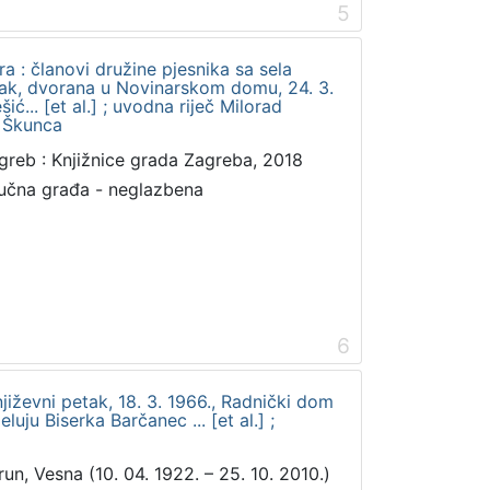
5
a : članovi družine pjesnika sa sela
etak, dvorana u Novinarskom domu, 24. 3.
ić... [et al.] ; uvodna riječ Milorad
v Škunca
greb : Knjižnice grada Zagreba, 2018
učna građa - neglazbena
6
jiževni petak, 18. 3. 1966., Radnički dom
luju Biserka Barčanec ... [et al.] ;
run, Vesna (10. 04. 1922. – 25. 10. 2010.)