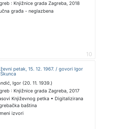
greb : Knjižnice grada Zagreba, 2018
učna građa - neglazbena
10
ževni petak, 15. 12. 1967. / govori Igor
v Škunca
ndić, Igor (20. 11. 1939.)
greb : Knjižnice grada Zagreba, 2017
asovi Književnog petka
•
Digitalizirana
grebačka baština
meni izvori