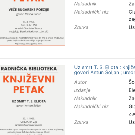
Nakladnik
Za
Nakladnički niz
Gl
za
Zbirka
Us
Uz smrt T. S. Eliota : Knji
govori Antun Šoljan ; ured
Autor
Šol
Izdanje
El
Nakladnik
Za
Nakladnički niz
Gl
za
Zbirka
Us