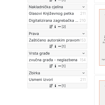
Nakladnička cjelina
Glasovi Književnog petka
211
Digitalizirana zagrebačka baština
210
[2]
Prava
Zaštićeno autorskim pravom
153
[1]
Vrsta građe
zvučna građa - neglazbena
154
[1]
Zbirka
Usmeni izvori
211
[1]