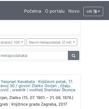
Početna
O portalu
Novo
HR
stranici: 100
Glavni metapodatak (Z->A)
 Yasunari Kavabata : Književni petak, 17.
evoj 30 / govori Zlatko Gorjan ; čitaju
ović ; urednik i voditelj Stanislav Škunca
jan, Zlatko (15. 07. 1901. – 21. 06. 1976.)
greb : Knjižnice grada Zagreba, 2017