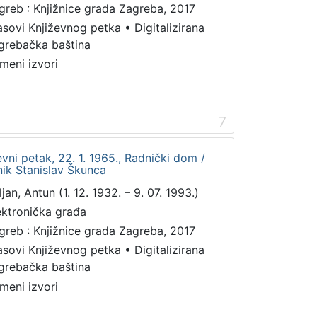
greb : Knjižnice grada Zagreba, 2017
asovi Književnog petka
•
Digitalizirana
grebačka baština
meni izvori
7
ževni petak, 22. 1. 1965., Radnički dom /
nik Stanislav Škunca
jan, Antun (1. 12. 1932. – 9. 07. 1993.)
ektronička građa
greb : Knjižnice grada Zagreba, 2017
asovi Književnog petka
•
Digitalizirana
grebačka baština
meni izvori