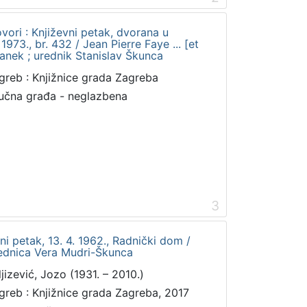
vori : Književni petak, dvorana u
73., br. 432 / Jean Pierre Faye ... [et
franek ; urednik Stanislav Škunca
greb : Knjižnice grada Zagreba
učna građa - neglazbena
3
ni petak, 13. 4. 1962., Radnički dom /
rednica Vera Mudri-Škunca
ljizević, Jozo (1931. – 2010.)
greb : Knjižnice grada Zagreba, 2017