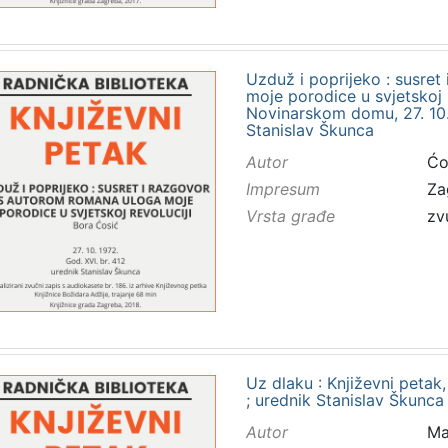
Uzduž i poprijeko : susre
moje porodice u svjetskoj r
Novinarskom domu, 27. 10. 
Stanislav Škunca
Autor
Ćo
Impresum
Za
Vrsta građe
zv
Uz dlaku : Književni petak,
; urednik Stanislav Škunca
Autor
Ma