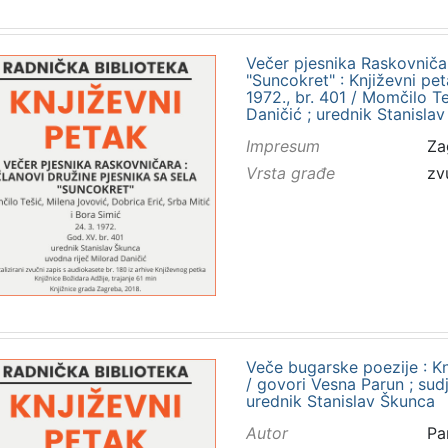
Večer pjesnika Raskovničar
"Suncokret" : Književni p
1972., br. 401 / Momčilo Teš
Daničić ; urednik Stanisla
Impresum
Za
Vrsta građe
zv
Veče bugarske poezije : Kn
/ govori Vesna Parun ; sudje
urednik Stanislav Škunca
Autor
Pa