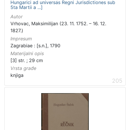
Hungarici ad universas Regni Jurisdictiones sub
5ta Martii a ...]
Autor
Vrhovac, Maksimilijan (23. 11. 1752. – 16. 12.
1827.)
Impresum
Zagrabiae : [s.n.], 1790
Materijalni opis
[3] str. ; 29 cm
Vrsta građe
knjiga
205