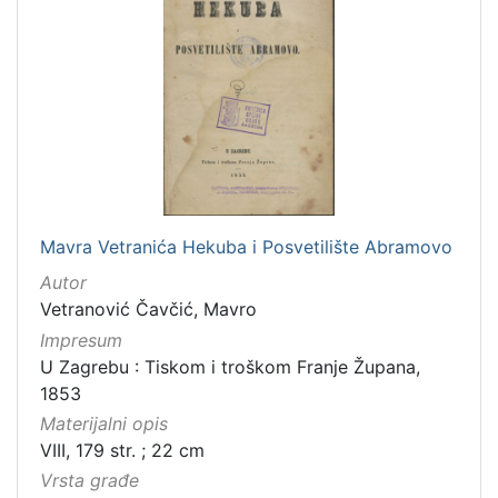
[
1
]
Zbirka
Knjige
282
Knjige za djecu i mladež
43
Mavra Vetranića Hekuba i Posvetilište Abramovo
Autor
Vetranović Čavčić, Mavro
[
Impresum
2
U Zagrebu : Tiskom i troškom Franje Župana,
]
1853
Materijalni opis
VIII, 179 str. ; 22 cm
Vrsta građe