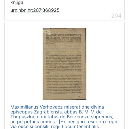
knjiga
urn:nbn:hr:287:868925
204
Maximilianus Verhovacz miseratione divina
episcopus Zagrabiensis, abbas B. M. V. de
Thopuszka, comitatus de Berzencze supremus,
ac perpetuus comes : [Ex benigno rescripto regio
via excelsi consilii regii Locumtenentialis