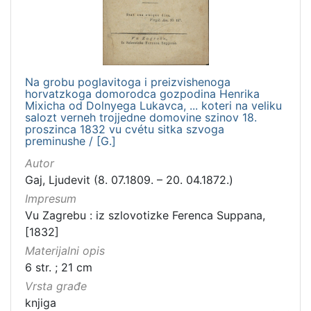
Na grobu poglavitoga i preizvishenoga
horvatzkoga domorodca gozpodina Henrika
Mixicha od Dolnyega Lukavca, ... koteri na veliku
salozt verneh trojjedne domovine szinov 18.
proszinca 1832 vu cvétu sitka szvoga
preminushe / [G.]
Autor
Gaj, Ljudevit (8. 07.1809. – 20. 04.1872.)
Impresum
Vu Zagrebu : iz szlovotizke Ferenca Suppana,
[1832]
Materijalni opis
6 str. ; 21 cm
Vrsta građe
knjiga