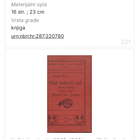
Materijalni opis
16 str. ; 23 cm
Vrsta građe
knjiga
urn:nbn:hr:287:220780
221