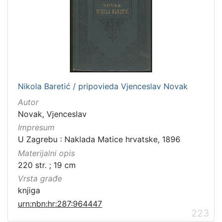
Nikola Baretić / pripovieda Vjenceslav Novak
Autor
Novak, Vjenceslav
Impresum
U Zagrebu : Naklada Matice hrvatske, 1896
Materijalni opis
220 str. ; 19 cm
Vrsta građe
knjiga
urn:nbn:hr:287:964447
223