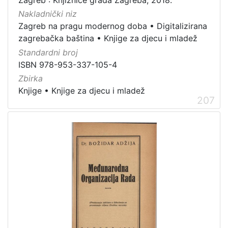
Zagreb : Knjižnice grada Zagreba, 2018.
Nakladnički niz
Zagreb na pragu modernog doba
•
Digitalizirana
zagrebačka baština
•
Knjige za djecu i mladež
Standardni broj
ISBN 978-953-337-105-4
Zbirka
Knjige
•
Knjige za djecu i mladež
207