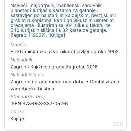
Najveći i najpotpuniji babilonski sanovnik :
planetar i lutrijaš s kartama za gatanje :
sastavljen po najstarijim kaldejskim, perzijskim i
grčkim rukopisima, kao i po iskusnim usmenim
predajama : ilustriran sa 164 slike u tekstu, te
540 lutrijskih sličica i s 32 karte za gatanje.
Zagreb, [1902?]. [Knjiga]
Izdanje
Elektroničko izd. izvornika objavljenog oko 1902.
Nakladnik
Zagreb : Knjižnice grada Zagreba, 2016
Nakladnički niz
Zagreb na pragu modernog doba
•
Digitalizirana
zagrebačka baština
Standardni broj
ISBN 978-953-337-057-6
Zbirka
Knjige
220