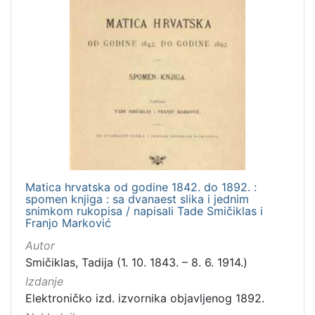
talijanski
2
španjolski
2
danski
2
ukrajinski
1
mađarski
1
francuski
1
[
Matica hrvatska od godine 1842. do 1892. :
1
spomen knjiga : sa dvanaest slika i jednim
4
snimkom rukopisa / napisali Tade Smičiklas i
]
Franjo Marković
Mjesto
Autor
izdanja
Smičiklas, Tadija (1. 10. 1843. – 8. 6. 1914.)
Zagreb
182
Izdanje
Elektroničko izd. izvornika objavljenog 1892.