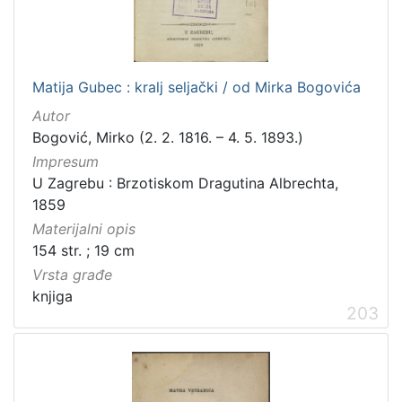
[
2
Matija Gubec : kralj seljački / od Mirka Bogovića
1
Autor
]
Bogović, Mirko (2. 2. 1816. – 4. 5. 1893.)
Prava
Impresum
Javno dobro
71
U Zagrebu : Brzotiskom Dragutina Albrechta,
Zaštićeno autorskim pravom
14
1859
Materijalni opis
154 str. ; 19 cm
Vrsta građe
[
knjiga
2
203
]
Vrsta
građe
knjiga
183