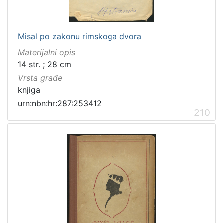
Misal po zakonu rimskoga dvora
Materijalni opis
14 str. ; 28 cm
Vrsta građe
knjiga
urn:nbn:hr:287:253412
210