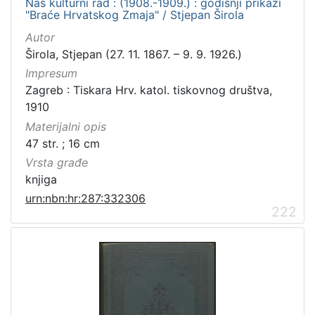
Naš kulturni rad : (1908.-1909.) : godišnji prikazi
"Braće Hrvatskog Zmaja" / Stjepan Širola
Autor
Širola, Stjepan (27. 11. 1867. – 9. 9. 1926.)
Impresum
Zagreb : Tiskara Hrv. katol. tiskovnog društva,
1910
Materijalni opis
47 str. ; 16 cm
Vrsta građe
knjiga
urn:nbn:hr:287:332306
222