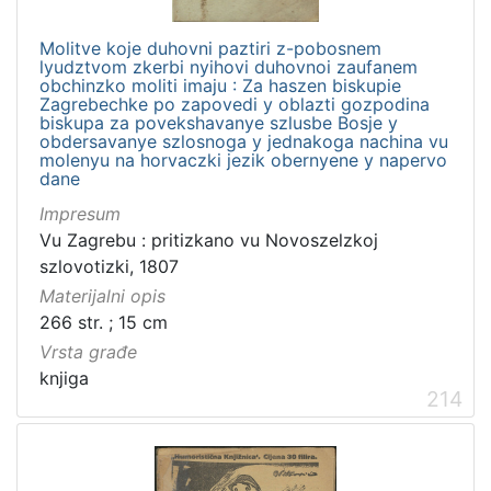
Molitve koje duhovni paztiri z-pobosnem
lyudztvom zkerbi nyihovi duhovnoi zaufanem
obchinzko moliti imaju : Za haszen biskupie
Zagrebechke po zapovedi y oblazti gozpodina
biskupa za povekshavanye szlusbe Bosje y
obdersavanye szlosnoga y jednakoga nachina vu
molenyu na horvaczki jezik obernyene y napervo
dane
Impresum
Vu Zagrebu : pritizkano vu Novoszelzkoj
szlovotizki, 1807
Materijalni opis
266 str. ; 15 cm
Vrsta građe
knjiga
214