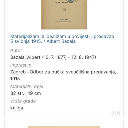
[
1
0
0
]
Izdavač
Materijalizam ili idealizam u povijesti : predavao
5 svibnja 1915. / Albert Bazala
Knjižnice grada Zagreba
98
Autor
Bazala, Albert (13. 7. 1877, – 12. 8. 1947)
Impresum
[
Zagreb : Odbor za pučka sveučilišna predavanja,
1
1915
]
Materijalni opis
Jezik
32 str. ; 19 cm
hrvatski
98
Vrsta građe
latinski
12
knjiga
201
njemački
12
češki
2