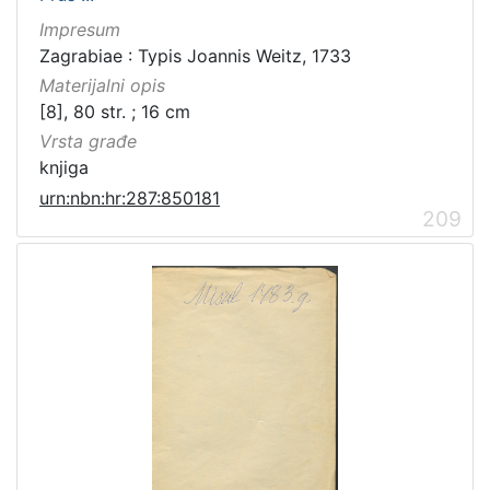
Impresum
Zagrabiae : Typis Joannis Weitz, 1733
Materijalni opis
[8], 80 str. ; 16 cm
Vrsta građe
knjiga
urn:nbn:hr:287:850181
209