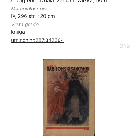
U Zagrebu : Izdala Matica hrvatska, 1906
Materijalni opis
IV, 296 str. ; 20 cm
Vrsta građe
knjiga
urn:nbn:hr:287:342304
219