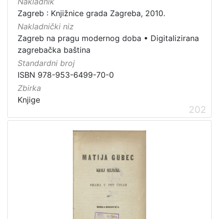
Nakladnik
Zagreb : Knjižnice grada Zagreba, 2010.
[
Nakladnički niz
1
]
Zagreb na pragu modernog doba
•
Digitalizirana
zagrebačka baština
Nakladnička
Standardni broj
cjelina
ISBN 978-953-6499-70-0
Digitalizirana zagrebačka baština
204
Zbirka
Zagreb na pragu modernog doba
138
Knjige
Knjige za djecu i mladež
42
202
Ilirci
33
Izdanja zagrebačkih tiskara 17. i 18. stoljeća
19
Obitelji Šubić, Zrinski i Frankopan
18
Za radnička prava
12
Ivana Brlić-Mažuranić - Prijevodi
10
Sport
8
Družba "Braća Hrvatskoga Zmaja"
5