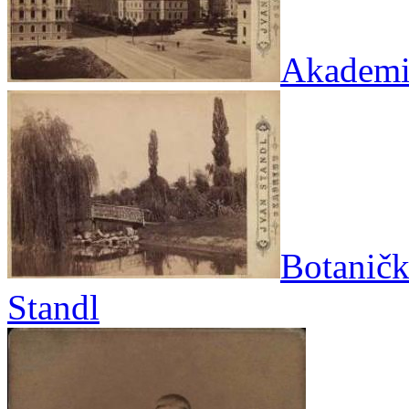
Akademič
Botanički
Standl