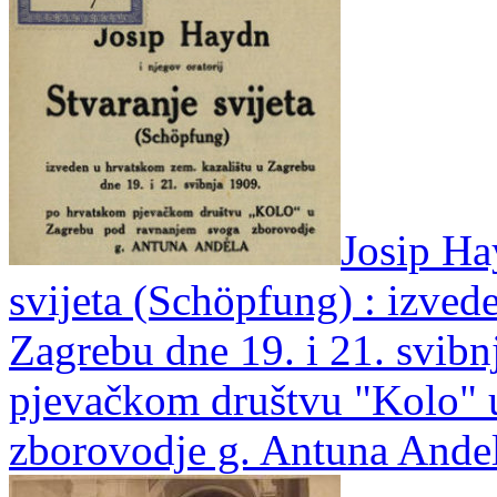
Josip Ha
svijeta (Schöpfung) : izved
Zagrebu dne 19. i 21. svib
pjevačkom društvu "Kolo" 
zborovodje g. Antuna Ande