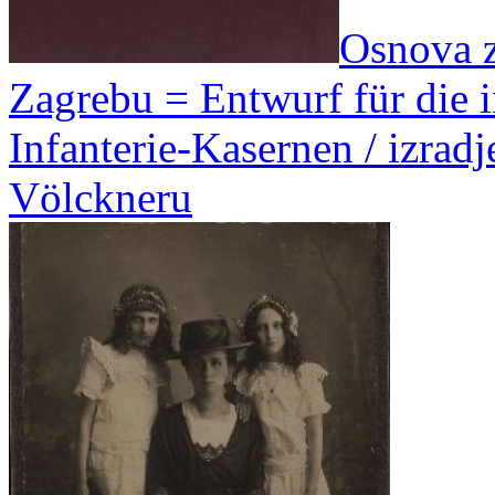
Osnova z
Zagrebu = Entwurf für die 
Infanterie-Kasernen / izrad
Völckneru