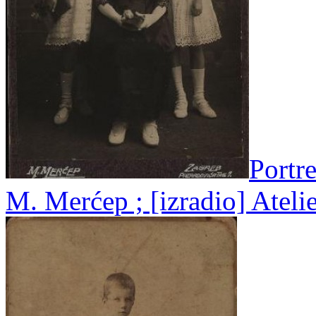
Portr
M. Merćep ; [izradio] Atel