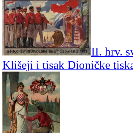
II. hrv. 
Klišeji i tisak Dioničke tis