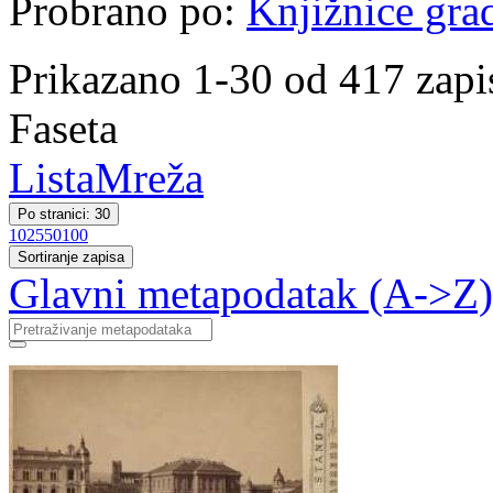
Probrano po:
Knjižnice gra
Prikazano 1-30 od 417 zapi
Faseta
Lista
Mreža
Po stranici: 30
10
25
50
100
Sortiranje zapisa
Glavni metapodatak (A->Z)