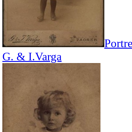
Portr
G. & I.Varga