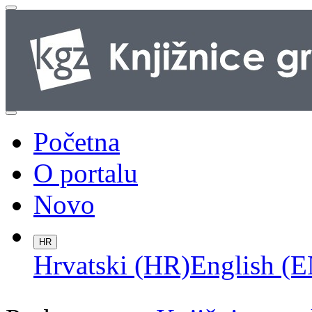
Početna
O portalu
Novo
HR
Hrvatski (HR)
English (E