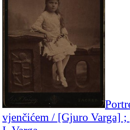
Portr
vjenčićem / [Gjuro Varga] ; 