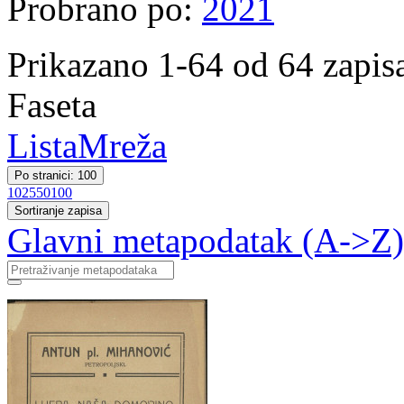
Probrano po:
2021
Prikazano 1-64 od 64 zapis
Faseta
Lista
Mreža
Po stranici: 100
10
25
50
100
Sortiranje zapisa
Glavni metapodatak (A->Z)