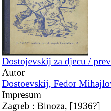
Dostojevskij za djecu / prev
Autor
Dostoevskij, Fedor Mihajlov
Impresum
Zagreb : Binoza, [1936?]