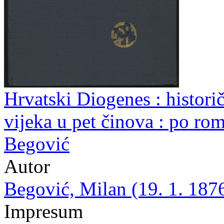
Hrvatski Diogenes : histori
vijeka u pet činova : po r
Begović
Autor
Begović, Milan (19. 1. 1876
Impresum