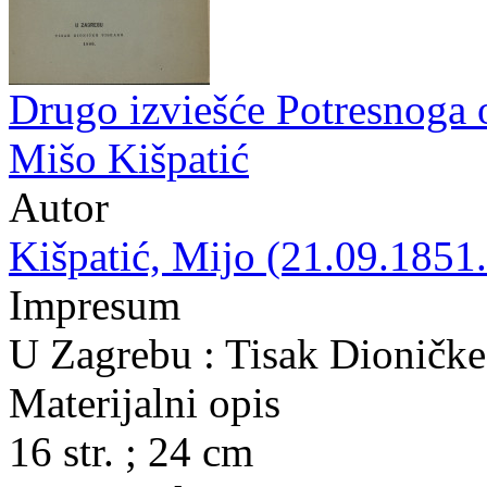
Drugo izviešće Potresnoga 
Mišo Kišpatić
Autor
Kišpatić, Mijo (21.09.1851.
Impresum
U Zagrebu : Tisak Dioničke
Materijalni opis
16 str. ; 24 cm