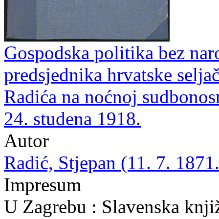
Gospodska politika bez naro
predsjednika hrvatske seljač
Radića na noćnoj sudbonos
24. studena 1918.
Autor
Radić, Stjepan (11. 7. 1871.
Impresum
U Zagrebu : Slavenska knjiž