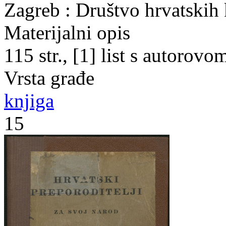
Zagreb : Društvo hrvatskih
Materijalni opis
115 str., [1] list s autorov
Vrsta građe
knjiga
15