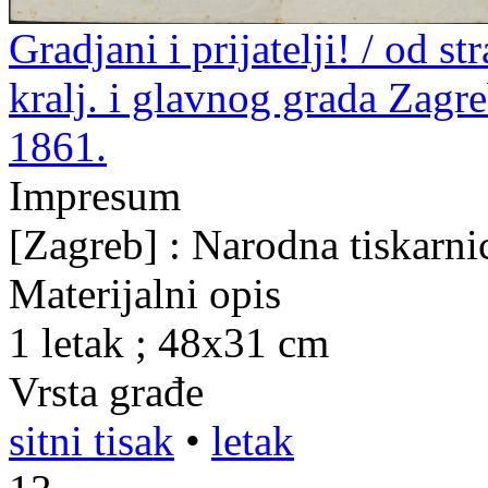
Gradjani i prijatelji! / od 
kralj. i glavnog grada Zagr
1861.
Impresum
[Zagreb] : Narodna tiskarni
Materijalni opis
1 letak ; 48x31 cm
Vrsta građe
sitni tisak
•
letak