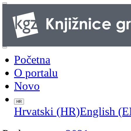
Početna
O portalu
Novo
HR
Hrvatski (HR)
English (E