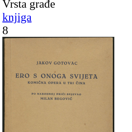
Vrsta građe
knjiga
8