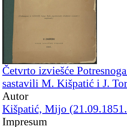
Četvrto izviešće Potresnoga
sastavili M. Kišpatić i J. To
Autor
Kišpatić, Mijo (21.09.1851.
Impresum