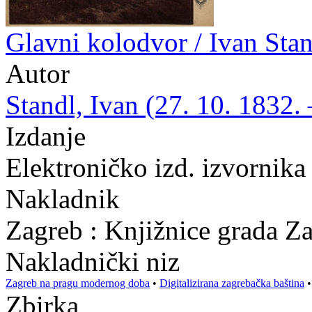
Glavni kolodvor / Ivan Sta
Autor
Standl, Ivan (27. 10. 1832. 
Izdanje
Elektroničko izd. izvornika
Nakladnik
Zagreb : Knjižnice grada Z
Nakladnički niz
Zagreb na pragu modernog doba
•
Digitalizirana zagrebačka baština
Zbirka