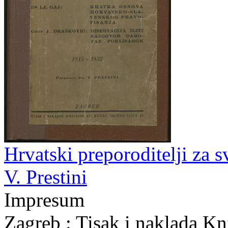
Hrvatski preporoditelji za s
V. Prestini
Impresum
Zagreb : Tisak i naklada Kn