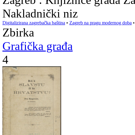
Nakladnički niz
Digitalizirana zagrebačka baština
•
Zagreb na pragu modernog doba
Zbirka
Grafička građa
4