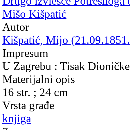
Drugo izviešće Potresnoga 
Mišo Kišpatić
Autor
Kišpatić, Mijo (21.09.1851.
Impresum
U Zagrebu : Tisak Dioničke
Materijalni opis
16 str. ; 24 cm
Vrsta građe
knjiga