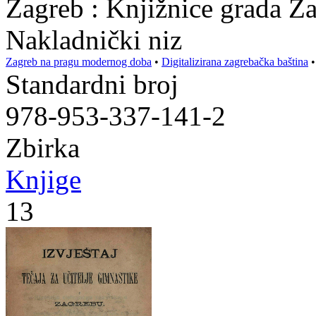
Zagreb : Knjižnice grada Z
Nakladnički niz
Zagreb na pragu modernog doba
•
Digitalizirana zagrebačka baština
Standardni broj
978-953-337-141-2
Zbirka
Knjige
13