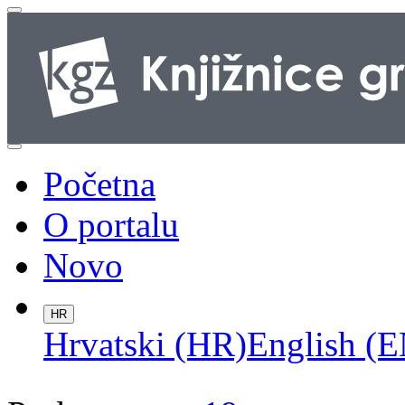
Početna
O portalu
Novo
HR
Hrvatski (HR)
English (E