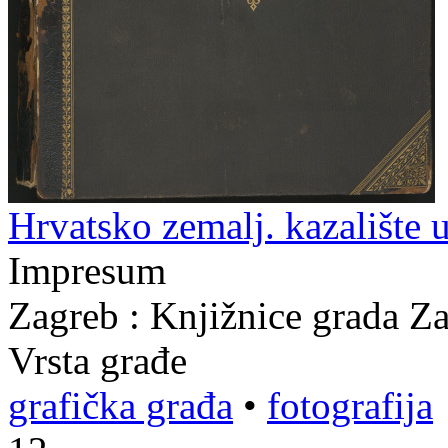
Hrvatsko zemalj. kazalište 
Impresum
Zagreb : Knjižnice grada Z
Vrsta građe
grafička građa
•
fotografija