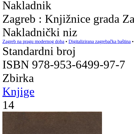
Nakladnik
Zagreb : Knjižnice grada Z
Nakladnički niz
Zagreb na pragu modernog doba
•
Digitalizirana zagrebačka baština
Standardni broj
ISBN 978-953-6499-97-7
Zbirka
Knjige
14