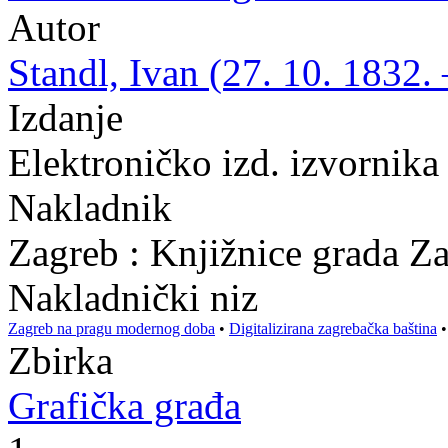
Autor
Standl, Ivan (27. 10. 1832. 
Izdanje
Elektroničko izd. izvornika
Nakladnik
Zagreb : Knjižnice grada Z
Nakladnički niz
Zagreb na pragu modernog doba
•
Digitalizirana zagrebačka baština
Zbirka
Grafička građa