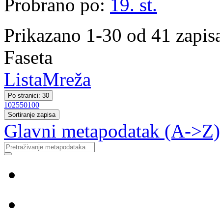
Probrano po:
19. st.
Prikazano 1-30 od 41 zapis
Faseta
Lista
Mreža
Po stranici: 30
10
25
50
100
Sortiranje zapisa
Glavni metapodatak (A->Z)