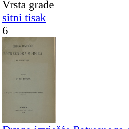
Vrsta građe
sitni tisak
6