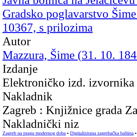
Gradsko poglavarstvo Šime 
10367, s prilozima
Autor
Mazzura, Šime (31. 10. 184
Izdanje
Elektroničko izd. izvornika
Nakladnik
Zagreb : Knjižnice grada Z
Nakladnički niz
Zagreb na pragu modernog doba
•
Digitalizirana zagrebačka baština