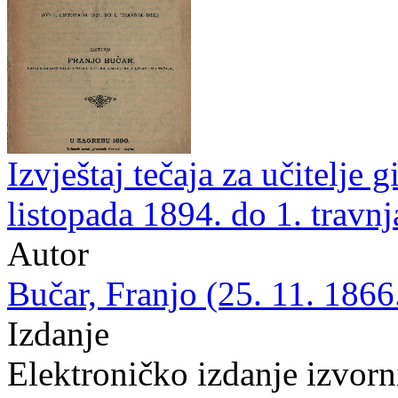
Izvještaj tečaja za učitelje 
listopada 1894. do 1. travnj
Autor
Bučar, Franjo (25. 11. 1866
Izdanje
Elektroničko izdanje izvor