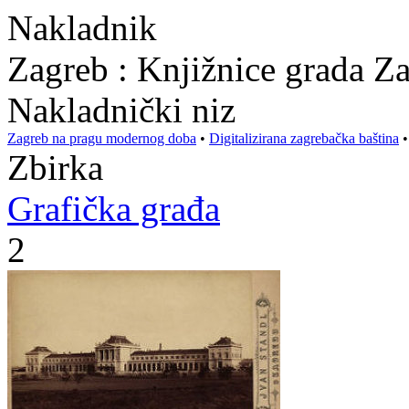
Nakladnik
Zagreb : Knjižnice grada Z
Nakladnički niz
Zagreb na pragu modernog doba
•
Digitalizirana zagrebačka baština
Zbirka
Grafička građa
2