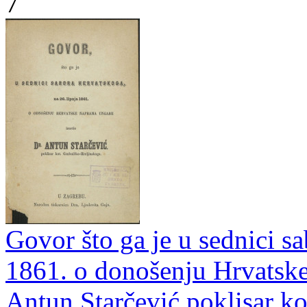
7
Govor što ga je u sednici sa
1861. o donošenju Hrvatske
Antun Starčević poklisar k