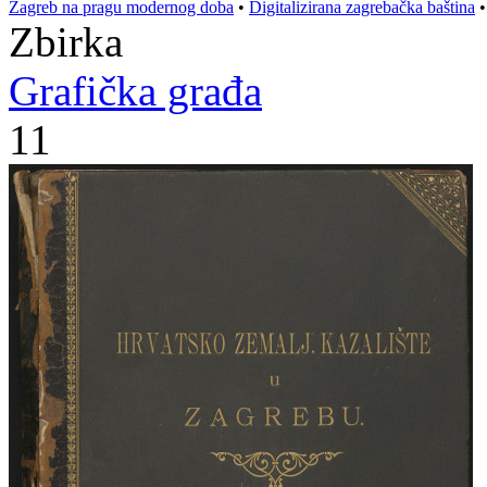
Zagreb na pragu modernog doba
•
Digitalizirana zagrebačka baština
Zbirka
Grafička građa
11