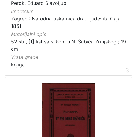
Perok, Eduard Slavoljub
Impresum
Zagreb : Narodna tiskarnica dra. Ljudevita Gaja,
[
1861
2
Materijalni opis
1
]
52 str., [1] list sa slikom u N. Šubića Zrinjskog ; 19
cm
Prava
Vrsta građe
Javno dobro
71
knjiga
Zaštićeno autorskim pravom
14
3
[
2
]
Vrsta
građe
knjiga
183