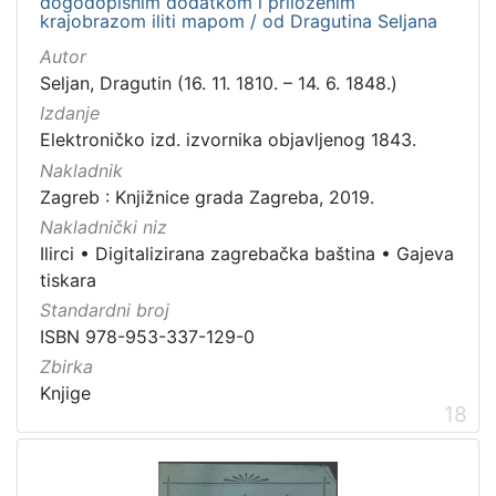
dogodopisnim dodatkom i priloženim
krajobrazom iliti mapom / od Dragutina Seljana
Autor
Seljan, Dragutin (16. 11. 1810. – 14. 6. 1848.)
Izdanje
Elektroničko izd. izvornika objavljenog 1843.
Nakladnik
Zagreb : Knjižnice grada Zagreba, 2019.
Nakladnički niz
Ilirci
•
Digitalizirana zagrebačka baština
•
Gajeva
tiskara
Standardni broj
ISBN 978-953-337-129-0
Zbirka
Knjige
18