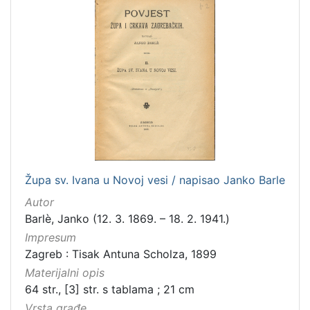
talijanski
2
španjolski
2
danski
2
slovački
1
ruski
1
ukrajinski
1
[
Župa sv. Ivana u Novoj vesi / napisao Janko Barle
1
4
Autor
]
Barlè, Janko (12. 3. 1869. – 18. 2. 1941.)
Mjesto
Impresum
izdanja
Zagreb : Tisak Antuna Scholza, 1899
Zagreb
182
Materijalni opis
64 str., [3] str. s tablama ; 21 cm
Vrsta građe