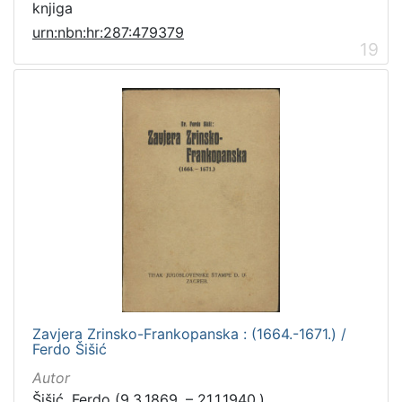
knjiga
urn:nbn:hr:287:479379
19
Zavjera Zrinsko-Frankopanska : (1664.-1671.) /
Ferdo Šišić
Autor
Šišić, Ferdo (9.3.1869. – 21.1.1940.)