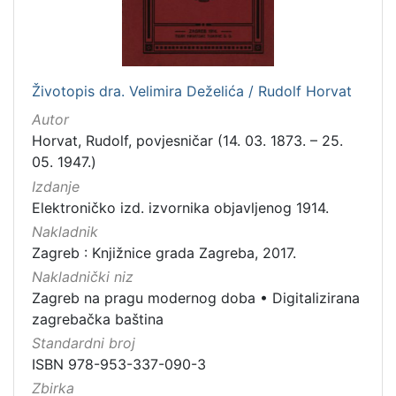
[
1
Životopis dra. Velimira Deželića / Rudolf Horvat
]
Autor
Zbirka
Horvat, Rudolf, povjesničar (14. 03. 1873. – 25.
Knjige
282
05. 1947.)
Knjige za djecu i mladež
43
Izdanje
Elektroničko izd. izvornika objavljenog 1914.
Nakladnik
Zagreb : Knjižnice grada Zagreba, 2017.
[
Nakladnički niz
2
]
Zagreb na pragu modernog doba
•
Digitalizirana
zagrebačka baština
Standardni broj
ISBN 978-953-337-090-3
Zbirka