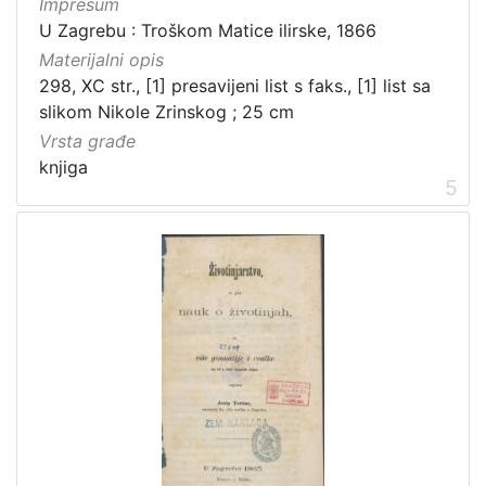
Impresum
U Zagrebu : Troškom Matice ilirske, 1866
Materijalni opis
298, XC str., [1] presavijeni list s faks., [1] list sa
slikom Nikole Zrinskog ; 25 cm
Vrsta građe
knjiga
5