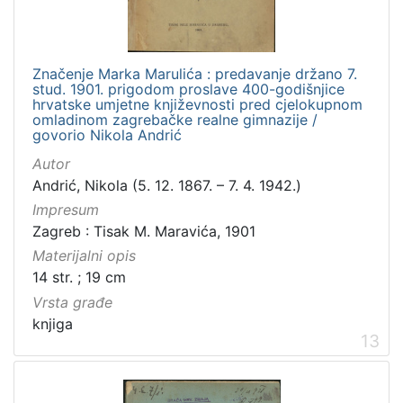
Značenje Marka Marulića : predavanje držano 7.
stud. 1901. prigodom proslave 400-godišnjice
hrvatske umjetne književnosti pred cjelokupnom
omladinom zagrebačke realne gimnazije /
govorio Nikola Andrić
Autor
Andrić, Nikola (5. 12. 1867. – 7. 4. 1942.)
Impresum
Zagreb : Tisak M. Maravića, 1901
Materijalni opis
14 str. ; 19 cm
Vrsta građe
knjiga
13