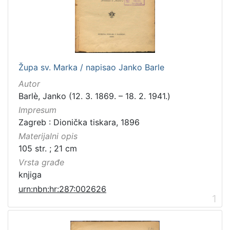
[
1
0
0
]
Izdavač
Župa sv. Marka / napisao Janko Barle
Knjižnice grada Zagreba
98
Autor
Barlè, Janko (12. 3. 1869. – 18. 2. 1941.)
Impresum
Zagreb : Dionička tiskara, 1896
[
1
Materijalni opis
]
105 str. ; 21 cm
Jezik
Vrsta građe
hrvatski
98
knjiga
latinski
12
urn:nbn:hr:287:002626
1
njemački
12
češki
2