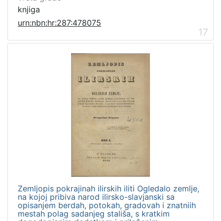
knjiga
urn:nbn:hr:287:478075
17
Zemljopis pokrajinah ilirskih iliti Ogledalo zemlje,
na kojoj pribiva narod ilirsko-slavjanski sa
opisanjem berdah, potokah, gradovah i znatniih
mestah polag sadanjeg stališa, s kratkim