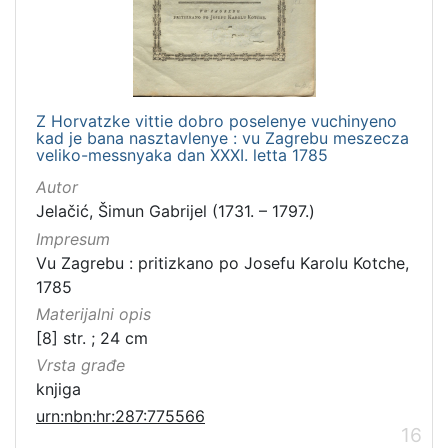
Z Horvatzke vittie dobro poselenye vuchinyeno
kad je bana nasztavlenye : vu Zagrebu meszecza
veliko-messnyaka dan XXXI. letta 1785
Autor
Jelačić, Šimun Gabrijel (1731. – 1797.)
Impresum
Vu Zagrebu : pritizkano po Josefu Karolu Kotche,
1785
Materijalni opis
[8] str. ; 24 cm
Vrsta građe
knjiga
urn:nbn:hr:287:775566
16