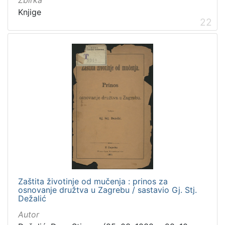
Zbirka
Knjige
22
Zaštita životinje od mučenja : prinos za
osnovanje družtva u Zagrebu / sastavio Gj. Stj.
Dežalić
Autor