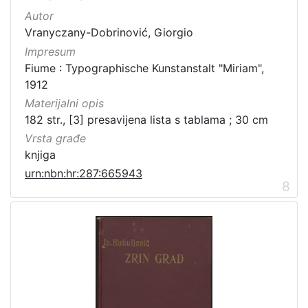
Autor
Vranyczany-Dobrinović, Giorgio
Impresum
Fiume : Typographische Kunstanstalt "Miriam",
1912
Materijalni opis
182 str., [3] presavijena lista s tablama ; 30 cm
Vrsta građe
knjiga
urn:nbn:hr:287:665943
8