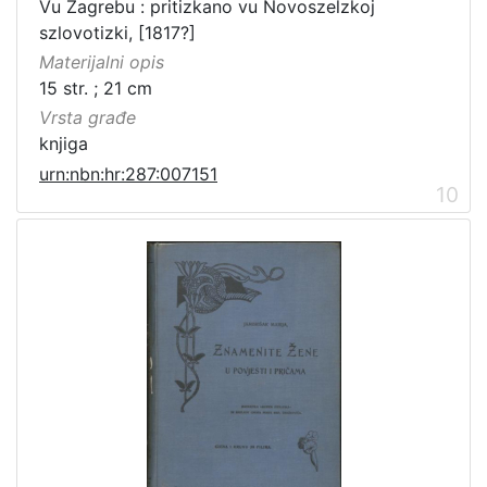
Vu Zagrebu : pritizkano vu Novoszelzkoj
szlovotizki, [1817?]
Materijalni opis
15 str. ; 21 cm
Vrsta građe
knjiga
urn:nbn:hr:287:007151
10