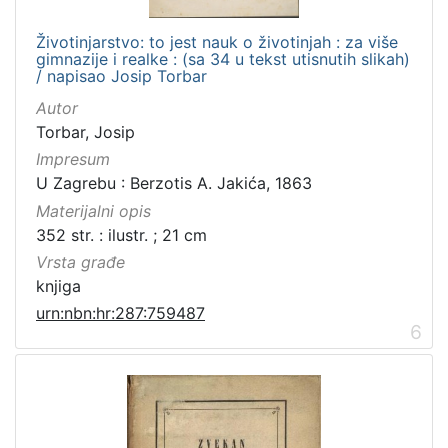
Životinjarstvo: to jest nauk o životinjah : za više
gimnazije i realke : (sa 34 u tekst utisnutih slikah)
/ napisao Josip Torbar
Autor
Torbar, Josip
Impresum
U Zagrebu : Berzotis A. Jakića, 1863
Materijalni opis
352 str. : ilustr. ; 21 cm
Vrsta građe
knjiga
urn:nbn:hr:287:759487
6