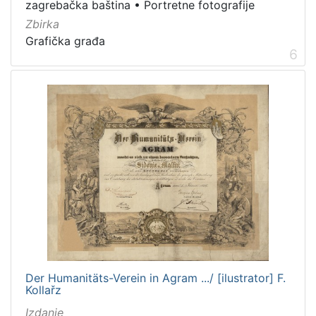
zagrebačka baština
•
Portretne fotografije
Zbirka
Grafička građa
6
Der Humanitäts-Verein in Agram .../ [ilustrator] F.
Kollařz
Izdanje