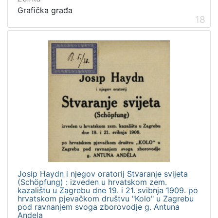
Grafička građa
18
Josip Haydn i njegov oratorij Stvaranje svijeta
(Schöpfung) : izveden u hrvatskom zem.
kazalištu u Zagrebu dne 19. i 21. svibnja 1909. po
hrvatskom pjevačkom društvu "Kolo" u Zagrebu
pod ravnanjem svoga zborovodje g. Antuna
Andela