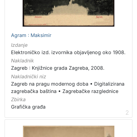
latinski
12
mađarski
8
talijanski
4
danski
2
Agram : Maksimir
češki
2
Izdanje
španjolski
2
Elektroničko izd. izvornika objavljenog oko 1908.
engleski
1
Nakladnik
Zagreb : Knjižnice grada Zagreba, 2008.
Nakladnički niz
Zagreb na pragu modernog doba
•
Digitalizirana
[
zagrebačka baština
•
Zagrebačke razglednice
1
4
Zbirka
]
Grafička građa
2
Mjesto
izdanja
Zagreb
582