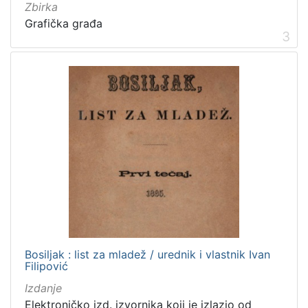
Obitelji Šubić, Zrinski i Frankopan
20
Zbirka
Grafička građa
Priznanja zagrebačkih društava
18
3
[
3
2
]
Prava
Javno dobro
219
Zaštićeno autorskim pravom
169
Bosiljak : list za mladež / urednik i vlastnik Ivan
[
Filipović
2
]
Izdanje
Vrsta
Elektroničko izd. izvornika koji je izlazio od