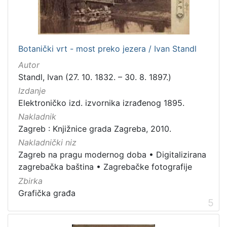
]
Zbirka
Knjige
282
Botanički vrt - most preko jezera / Ivan Standl
Usmeni izvori
211
Autor
Grafička građa
148
Standl, Ivan (27. 10. 1832. – 30. 8. 1897.)
Sitni tisak
58
Izdanje
Notni zapisi
57
Elektroničko izd. izvornika izrađenog 1895.
Knjige za djecu i mladež
44
Nakladnik
Zagreb : Knjižnice grada Zagreba, 2010.
Serijske publikacije
25
Nakladnički niz
Digitalna zbirka Zaprešića
21
Zagreb na pragu modernog doba
•
Digitalizirana
Hemeroteka
10
zagrebačka baština
•
Zagrebačke fotografije
Izdanja Knjižnica grada Zagreba - E-knjige
10
Zbirka
Grafička građa
5
[