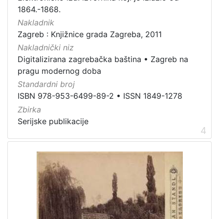
građe
1864.-1868.
knjiga
198
Nakladnik
Zagreb : Knjižnice grada Zagreba, 2011
zvučna građa - neglazbena
154
Nakladnički niz
grafička građa
106
Digitalizirana zagrebačka baština
•
Zagreb na
razglednica
53
pragu modernog doba
notna građa
43
Standardni broj
fotografija
26
ISBN 978-953-6499-89-2
•
ISSN 1849-1278
Zbirka
sitni tisak
24
Serijske publikacije
časopis
22
4
dopisnica
4
zvučna građa - glazbena
3
[
1
3