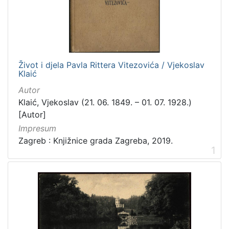
[
3
1
6
]
Izdavač
Život i djela Pavla Rittera Vitezovića / Vjekoslav
Klaić
Knjižnice grada Zagreba
410
Autor
Gradska knjižnica Ante Kovačića
7
Klaić, Vjekoslav (21. 06. 1849. – 01. 07. 1928.)
[Autor]
Impresum
[
Zagreb : Knjižnice grada Zagreba, 2019.
2
1
]
Jezik
hrvatski
228
njemački
51
francuski
19