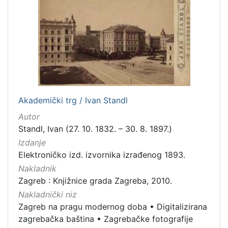
Zaprešić
16
[
2
]
Nakladnička
cjelina
Akademički trg / Ivan Standl
Digitalizirana zagrebačka baština
666
Autor
Zagreb na pragu modernog doba
350
Standl, Ivan (27. 10. 1832. – 30. 8. 1897.)
Glasovi Književnog petka
211
Izdanje
Elektroničko izd. izvornika izrađenog 1893.
Ilirci
53
Nakladnik
Zagrebačke razglednice
50
Zagreb : Knjižnice grada Zagreba, 2010.
Knjige za djecu i mladež
43
Nakladnički niz
Portretne fotografije
43
Zagreb na pragu modernog doba
•
Digitalizirana
Izdanja zagrebačkih tiskara 17. i 18. stoljeća
20
zagrebačka baština
•
Zagrebačke fotografije