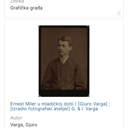
Zbirka
Grafička građa
9
Ernest Miler u mladićkoj dobi / [Gjuro Varga] ;
[izradio fotografski atelijer] G. & I. Varga
Autor
Varga, Gjuro