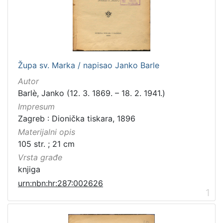
[
3
1
6
]
Izdavač
Župa sv. Marka / napisao Janko Barle
Knjižnice grada Zagreba
410
Autor
Gradska knjižnica Ante Kovačića
7
Barlè, Janko (12. 3. 1869. – 18. 2. 1941.)
Impresum
Zagreb : Dionička tiskara, 1896
Materijalni opis
[
105 str. ; 21 cm
2
]
Vrsta građe
Jezik
knjiga
hrvatski
228
urn:nbn:hr:287:002626
1
njemački
51
francuski
19