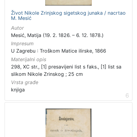
Život Nikole Zrinjskog sigetskog junaka / nacrtao
M. Mesić
Autor
Mesić, Matija (19. 2. 1826. – 6. 12. 1878.)
Impresum
U Zagrebu : Troškom Matice ilirske, 1866
Materijalni opis
298, XC str., [1] presavijeni list s faks., [1] list sa
slikom Nikole Zrinskog ; 25 cm
Vrsta građe
knjiga
6