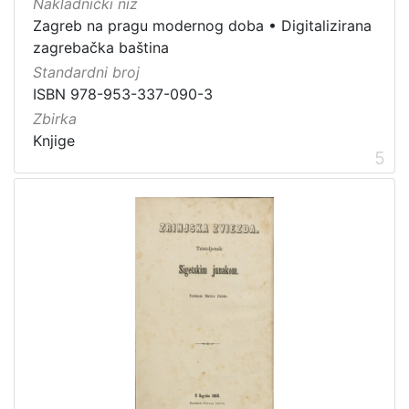
Nakladnički niz
1
Zagreb na pragu modernog doba
•
Digitalizirana
5
zagrebačka baština
]
Standardni broj
ISBN 978-953-337-090-3
Zbirka
Knjige
5