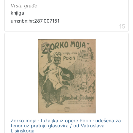
Vrsta građe
knjiga
urn:nbn:hr:287:007151
15
Zorko moja : tužaljka iz opere Porin : udešena za
tenor uz pratnju glasovira / od Vatroslava
Lisinskoga