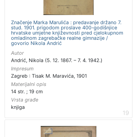
Značenje Marka Marulića : predavanje držano 7.
stud. 1901. prigodom proslave 400-godišnjice
hrvatske umjetne književnosti pred cjelokupnom
omladinom zagrebačke realne gimnazije /
govorio Nikola Andrić
Autor
Andrić, Nikola (5. 12. 1867. – 7. 4. 1942.)
Impresum
Zagreb : Tisak M. Maravića, 1901
Materijalni opis
14 str. ; 19 cm
Vrsta građe
knjiga
19