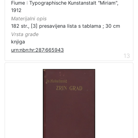
Fiume : Typographische Kunstanstalt "Miriam",
1912
Materijalni opis
182 str., [3] presavijena lista s tablama ; 30 cm
Vrsta građe
knjiga
urn:nbn:hr:287:665943
13