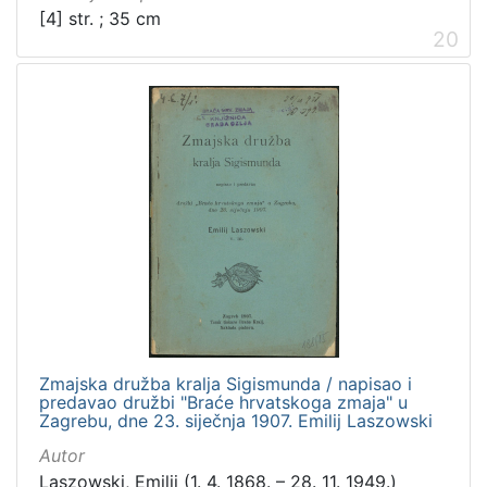
[4] str. ; 35 cm
20
Zmajska družba kralja Sigismunda / napisao i
predavao družbi "Braće hrvatskoga zmaja" u
Zagrebu, dne 23. siječnja 1907. Emilij Laszowski
Autor
Laszowski, Emilij (1. 4. 1868. – 28. 11. 1949.)