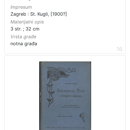
Impresum
Zagreb : St. Kugli, [1900?]
Materijalni opis
3 str. ; 32 cm
Vrsta građe
notna građa
16