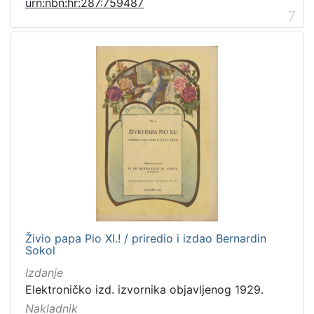
urn:nbn:hr:287:759487
7
Živio papa Pio XI.! / priredio i izdao Bernardin
Sokol
Izdanje
Elektroničko izd. izvornika objavljenog 1929.
Nakladnik