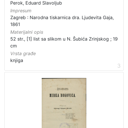
Obitelji Šubić, Zrinski i Frankopan
20
Perok, Eduard Slavoljub
Impresum
Priznanja zagrebačkih društava
18
Zagreb : Narodna tiskarnica dra. Ljudevita Gaja,
1861
Materijalni opis
[
52 str., [1] list sa slikom u N. Šubića Zrinjskog ; 19
3
cm
2
Vrsta građe
]
knjiga
Prava
3
Javno dobro
219
Zaštićeno autorskim pravom
169
[
2
]
Vrsta