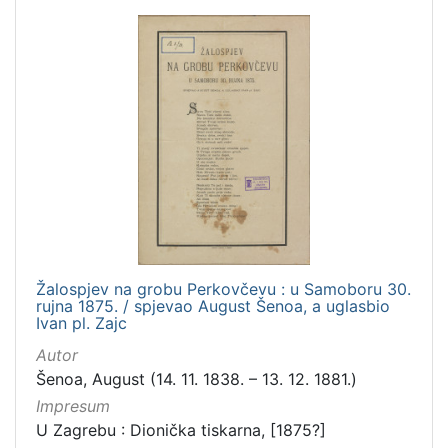
Žalospjev na grobu Perkovčevu : u Samoboru 30.
rujna 1875. / spjevao August Šenoa, a uglasbio
Ivan pl. Zajc
Autor
Šenoa, August (14. 11. 1838. – 13. 12. 1881.)
Impresum
U Zagrebu : Dionička tiskarna, [1875?]