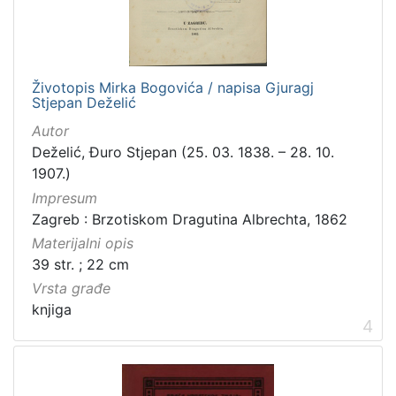
građe
knjiga
198
zvučna građa - neglazbena
154
Životopis Mirka Bogovića / napisa Gjuragj
grafička građa
106
Stjepan Deželić
razglednica
53
Autor
notna građa
43
Deželić, Đuro Stjepan (25. 03. 1838. – 28. 10.
fotografija
26
1907.)
Impresum
sitni tisak
24
Zagreb : Brzotiskom Dragutina Albrechta, 1862
časopis
22
Materijalni opis
dopisnica
4
39 str. ; 22 cm
zvučna građa - glazbena
3
Vrsta građe
knjiga
4
[
1
3