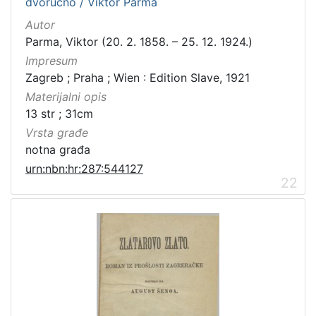
dvoručno / Viktor Parma
Autor
Parma, Viktor (20. 2. 1858. – 25. 12. 1924.)
Impresum
Zagreb ; Praha ; Wien : Edition Slave, 1921
Materijalni opis
13 str ; 31cm
Vrsta građe
notna građa
urn:nbn:hr:287:544127
22