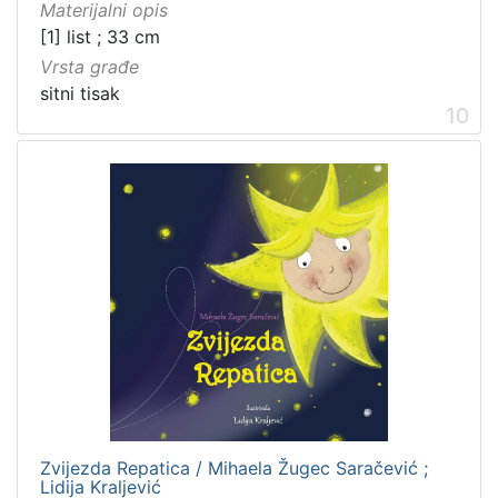
Materijalni opis
[1] list ; 33 cm
Vrsta građe
sitni tisak
10
Zvijezda Repatica / Mihaela Žugec Saračević ;
Lidija Kraljević