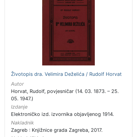
]
Zbirka
Knjige
282
Usmeni izvori
211
Grafička građa
148
Sitni tisak
58
Notni zapisi
57
Knjige za djecu i mladež
44
Životopis dra. Velimira Deželića / Rudolf Horvat
Serijske publikacije
25
Autor
Digitalna zbirka Zaprešića
21
Horvat, Rudolf, povjesničar (14. 03. 1873. – 25.
Hemeroteka
10
05. 1947.)
Izdanja Knjižnica grada Zagreba - E-knjige
10
Izdanje
Elektroničko izd. izvornika objavljenog 1914.
Nakladnik
Zagreb : Knjižnice grada Zagreba, 2017.
[