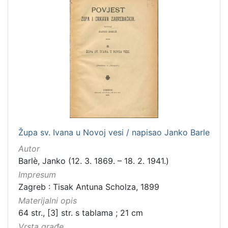
latinski
12
mađarski
8
talijanski
4
danski
2
češki
2
španjolski
2
engleski
1
Župa sv. Ivana u Novoj vesi / napisao Janko Barle
[
Autor
1
Barlè, Janko (12. 3. 1869. – 18. 2. 1941.)
4
]
Impresum
Zagreb : Tisak Antuna Scholza, 1899
Mjesto
Materijalni opis
izdanja
64 str., [3] str. s tablama ; 21 cm
Zagreb
582
Vrsta građe