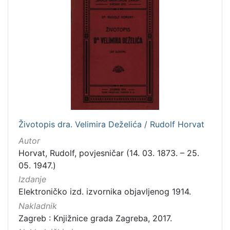
]
Zbirka
Knjige
282
Usmeni izvori
211
Grafička građa
148
Sitni tisak
58
Notni zapisi
58
Knjige za djecu i mladež
44
Životopis dra. Velimira Deželića / Rudolf Horvat
Serijske publikacije
25
Autor
Digitalna zbirka Zaprešića
21
Horvat, Rudolf, povjesničar (14. 03. 1873. – 25.
Hemeroteka
10
05. 1947.)
Izdanja Knjižnica grada Zagreba - E-knjige
10
Izdanje
Elektroničko izd. izvornika objavljenog 1914.
Nakladnik
Zagreb : Knjižnice grada Zagreba, 2017.
[