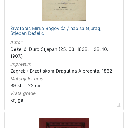
građe
knjiga
198
zvučna građa - neglazbena
154
Životopis Mirka Bogovića / napisa Gjuragj
grafička građa
106
Stjepan Deželić
razglednica
53
Autor
notna građa
43
Deželić, Đuro Stjepan (25. 03. 1838. – 28. 10.
fotografija
26
1907.)
Impresum
sitni tisak
24
Zagreb : Brzotiskom Dragutina Albrechta, 1862
časopis
22
Materijalni opis
dopisnica
4
39 str. ; 22 cm
zvučna građa - glazbena
3
Vrsta građe
knjiga
4
[
1
3