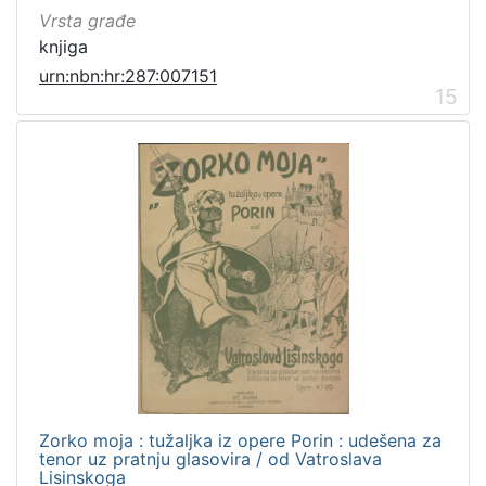
Vrsta građe
knjiga
urn:nbn:hr:287:007151
15
Zorko moja : tužaljka iz opere Porin : udešena za
tenor uz pratnju glasovira / od Vatroslava
Lisinskoga