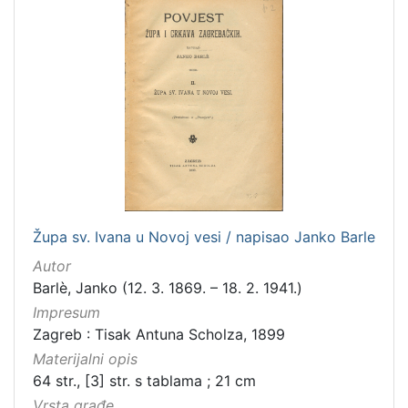
latinski
12
mađarski
8
talijanski
4
danski
2
češki
2
španjolski
2
engleski
1
Župa sv. Ivana u Novoj vesi / napisao Janko Barle
[
Autor
1
Barlè, Janko (12. 3. 1869. – 18. 2. 1941.)
4
]
Impresum
Zagreb : Tisak Antuna Scholza, 1899
Mjesto
Materijalni opis
izdanja
64 str., [3] str. s tablama ; 21 cm
Zagreb
582
Vrsta građe