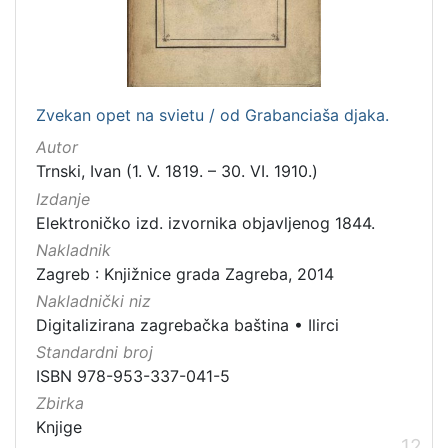
Zvekan opet na svietu / od Grabanciaša djaka.
Autor
Trnski, Ivan (1. V. 1819. – 30. VI. 1910.)
Izdanje
Elektroničko izd. izvornika objavljenog 1844.
Nakladnik
Zagreb : Knjižnice grada Zagreba, 2014
Nakladnički niz
Digitalizirana zagrebačka baština
•
Ilirci
Standardni broj
ISBN 978-953-337-041-5
Zbirka
Knjige
12