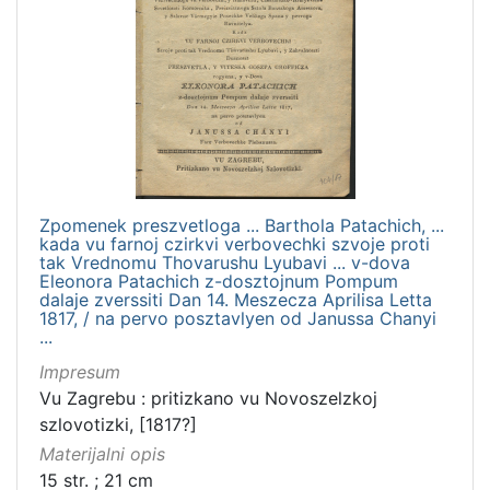
Zpomenek preszvetloga ... Barthola Patachich, ...
kada vu farnoj czirkvi verbovechki szvoje proti
tak Vrednomu Thovarushu Lyubavi ... v-dova
Eleonora Patachich z-dosztojnum Pompum
dalaje zverssiti Dan 14. Meszecza Aprilisa Letta
1817, / na pervo posztavlyen od Janussa Chanyi
...
Impresum
Vu Zagrebu : pritizkano vu Novoszelzkoj
szlovotizki, [1817?]
Materijalni opis
15 str. ; 21 cm