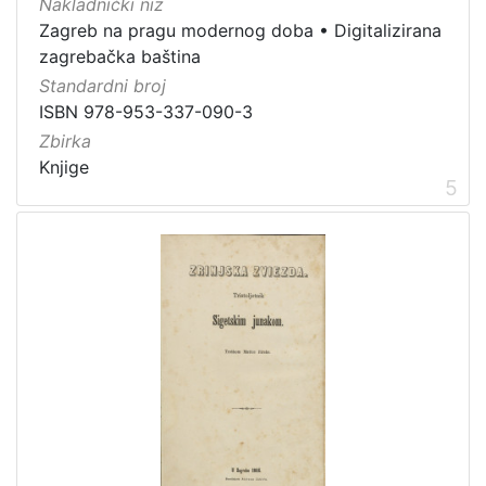
Nakladnički niz
1
Zagreb na pragu modernog doba
•
Digitalizirana
5
zagrebačka baština
]
Standardni broj
ISBN 978-953-337-090-3
Zbirka
Knjige
5