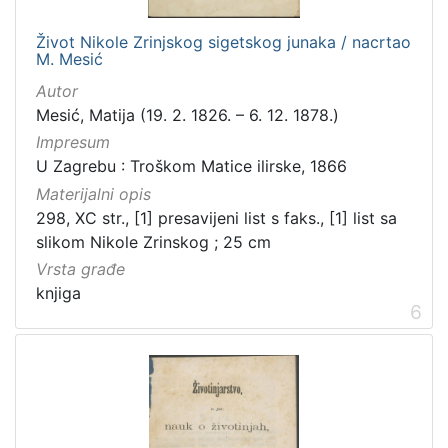
Život Nikole Zrinjskog sigetskog junaka / nacrtao
M. Mesić
Autor
Mesić, Matija (19. 2. 1826. – 6. 12. 1878.)
Impresum
U Zagrebu : Troškom Matice ilirske, 1866
Materijalni opis
298, XC str., [1] presavijeni list s faks., [1] list sa
slikom Nikole Zrinskog ; 25 cm
Vrsta građe
knjiga
6