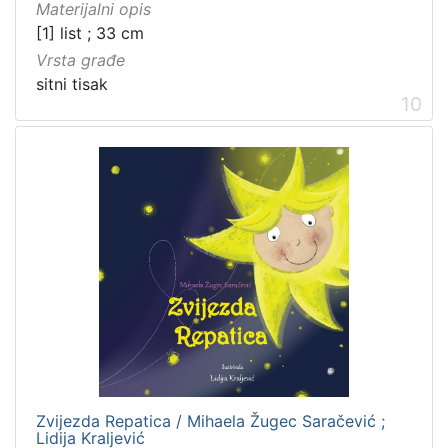
Materijalni opis
[1] list ; 33 cm
Vrsta građe
sitni tisak
10
Zvijezda Repatica / Mihaela Žugec Saračević ;
Lidija Kraljević