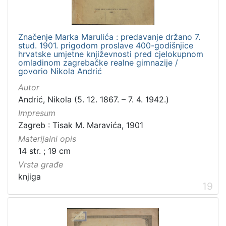
Značenje Marka Marulića : predavanje držano 7.
stud. 1901. prigodom proslave 400-godišnjice
hrvatske umjetne književnosti pred cjelokupnom
omladinom zagrebačke realne gimnazije /
govorio Nikola Andrić
Autor
Andrić, Nikola (5. 12. 1867. – 7. 4. 1942.)
Impresum
Zagreb : Tisak M. Maravića, 1901
Materijalni opis
14 str. ; 19 cm
Vrsta građe
knjiga
19