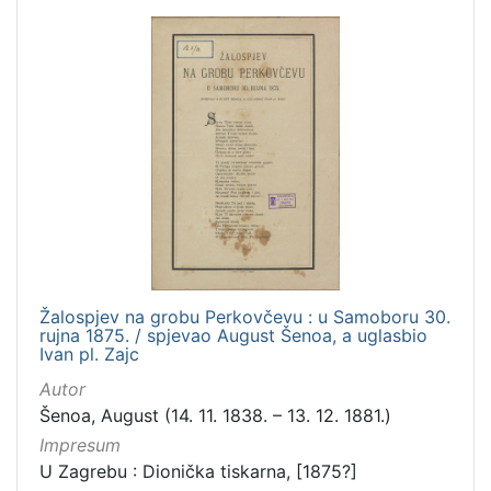
Žalospjev na grobu Perkovčevu : u Samoboru 30.
rujna 1875. / spjevao August Šenoa, a uglasbio
Ivan pl. Zajc
Autor
Šenoa, August (14. 11. 1838. – 13. 12. 1881.)
Impresum
U Zagrebu : Dionička tiskarna, [1875?]