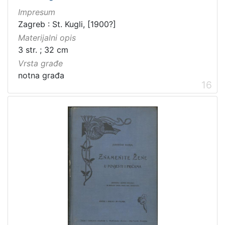
Impresum
Zagreb : St. Kugli, [1900?]
Materijalni opis
3 str. ; 32 cm
Vrsta građe
notna građa
16