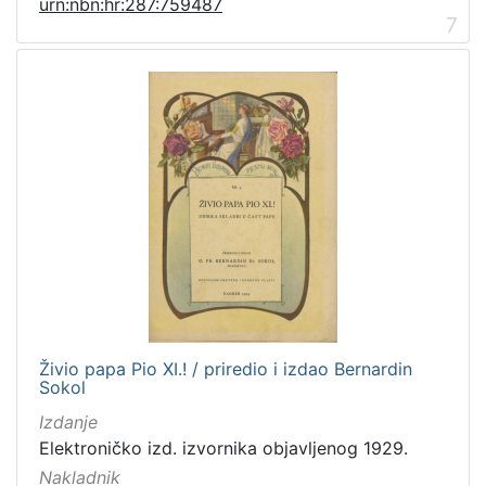
urn:nbn:hr:287:759487
7
Živio papa Pio XI.! / priredio i izdao Bernardin
Sokol
Izdanje
Elektroničko izd. izvornika objavljenog 1929.
Nakladnik