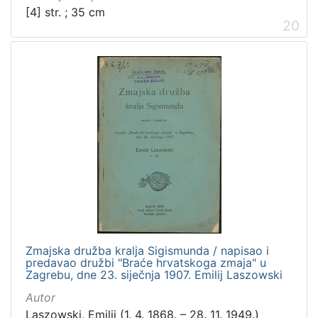
[4] str. ; 35 cm
20
Zmajska družba kralja Sigismunda / napisao i
predavao družbi "Braće hrvatskoga zmaja" u
Zagrebu, dne 23. siječnja 1907. Emilij Laszowski
Autor
Laszowski, Emilij (1. 4. 1868. – 28. 11. 1949.)