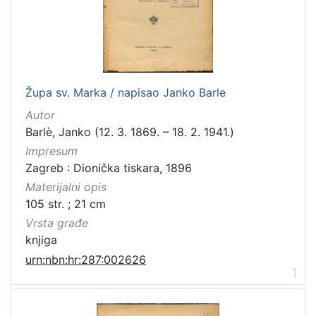
[
3
1
6
]
Izdavač
Župa sv. Marka / napisao Janko Barle
Knjižnice grada Zagreba
410
Autor
Gradska knjižnica Ante Kovačića
7
Barlè, Janko (12. 3. 1869. – 18. 2. 1941.)
Impresum
Zagreb : Dionička tiskara, 1896
Materijalni opis
[
105 str. ; 21 cm
2
]
Vrsta građe
Jezik
knjiga
hrvatski
229
urn:nbn:hr:287:002626
1
njemački
51
francuski
19