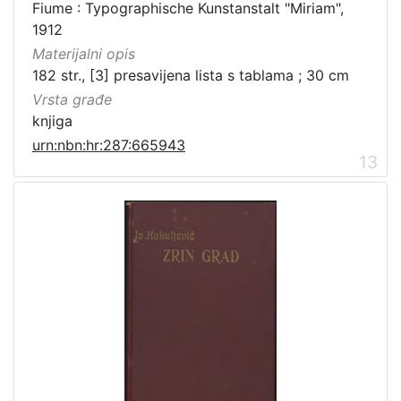
Fiume : Typographische Kunstanstalt "Miriam",
1912
Materijalni opis
182 str., [3] presavijena lista s tablama ; 30 cm
Vrsta građe
knjiga
urn:nbn:hr:287:665943
13