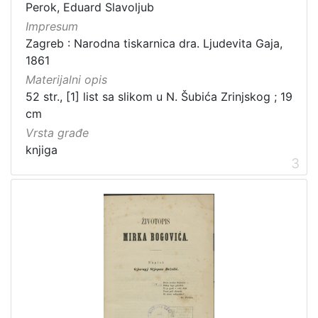
Obitelji Šubić, Zrinski i Frankopan
20
Perok, Eduard Slavoljub
Impresum
Priznanja zagrebačkih društava
18
Zagreb : Narodna tiskarnica dra. Ljudevita Gaja,
1861
Materijalni opis
[
52 str., [1] list sa slikom u N. Šubića Zrinjskog ; 19
3
cm
2
Vrsta građe
]
knjiga
Prava
3
Javno dobro
219
Zaštićeno autorskim pravom
169
[
2
]
Vrsta