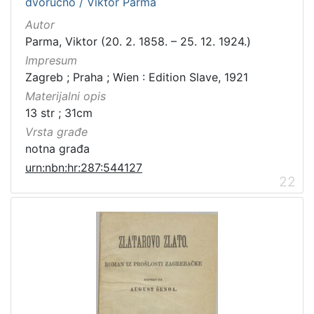
dvoručno / Viktor Parma
Autor
Parma, Viktor (20. 2. 1858. – 25. 12. 1924.)
Impresum
Zagreb ; Praha ; Wien : Edition Slave, 1921
Materijalni opis
13 str ; 31cm
Vrsta građe
notna građa
urn:nbn:hr:287:544127
22