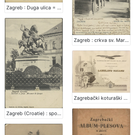
Zagreb : Duga ulica = Agram : Rue longue
Zagreb : crkva sv. Marka
Zagrebački koturaški klub "Orao"
Zagreb (Croatie) : spomenik sv. Jurja = monument St. Georges