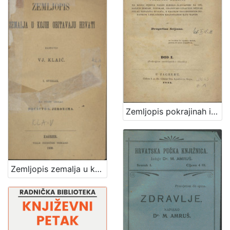
Zemljopis pokrajinah ilirskih iliti Ogledalo zemlje, na kojoj pribiva narod ilirsko-slavjanski sa opisanjem berdah, potokah, gradovah i znatniih mestah polag sadanjeg stališa, s kratkim dogodopisnim dodatkom i priloženim krajobrazom iliti mapom / od Dragutina Seljana
Zemljopis zemalja u kojih obitavaju Hrvati