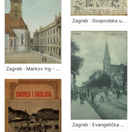
Zagreb : Gospodska ulica sa crkvom sv. Marka
Zagreb : Markov trg - Kr. sabor
Zagreb : Evangelička crkva