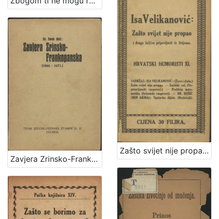
Zbogom ti ne mogu reći / Vlasta Janton
Zašto svijet nije propao i druge šaljive pripovijesti iz Srijema / Isa Velikanović
Zavjera Zrinsko-Frankopanska : (1664.-1671.) / Ferdo Šišić