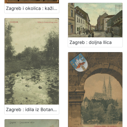
Zagreb i okolica : kažiput za urodjenike i strance : sa 43 slike i 2 nacrta / složio A. Hudovski
Zagreb : doljna Ilica
Zagreb : idila iz Botaničkog vrta