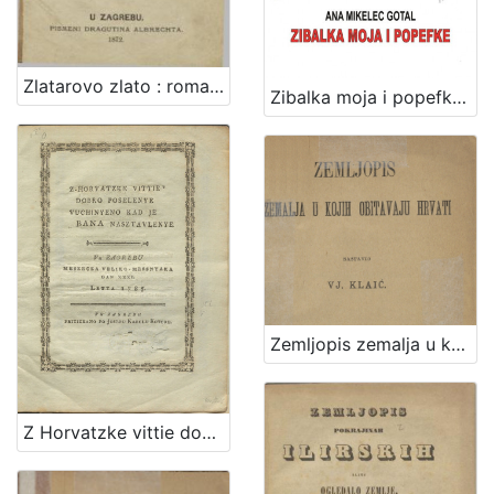
Zlatarovo zlato : roman iz prošlosti zagrebačke / napisao ga August Šenoa
Zibalka moja i popefke / Ana Mikelec Gotal
Zemljopis zemalja u kojih obitavaju Hrvati / sastavio Vj. Klaić
Z Horvatzke vittie dobro poselenye vuchinyeno kad je bana nasztavlenye : vu Zagrebu meszecza veliko-messnyaka dan XXXI. letta 1785