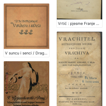
Vrtić : pjesme Franje Krsta markeza Frankopana, kneza Tržačkoga / izdao Ivan Kostrenčić
V suncu i senci / Dragutin M. Domjanić ; [zredila, nakinčila i z rukom na kamen napisala Olga Höcker]