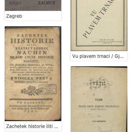
Zagreb
Vu plavem trnaci / Gjuro Prejac
Zachetek historie iliti Kratki y lehkek nachin mlade lyudi historie nauchiti : knisicza perva : historia Szvetoga Piszma / od Jednoga Massnika iz Tovarustva Jesussevoga z-diachkem jezikom popiszan ; od drugoga pak na horvaczki obernyen za skole toga iztoga tovarustva