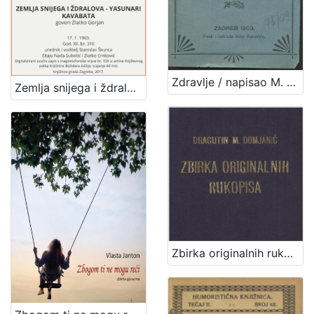
Zdravlje / napisao M. [Milan] Amruš
Zemlja snijega i ždralova - Yasunari Kavabata : Književni petak, 17. 1. 1969., dvorana u Medulićevoj 30 / govori Zlatko Gorjan ; čitaju Nada Subotić i Zlatko Crnković ; urednik i voditelj Stanislav Škunca
Zbirka originalnih rukopisa / Dragutin M. Domjanić