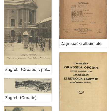
Zagrebački album plesova : za glasovir
Zagreb, (Croatie) : palača baruna Vranicania - palais du baron Vranyczany
Zagreb (Croatie)