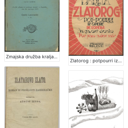
Zmajska družba kralja Sigismunda / napisao i predavao družbi "Braće hrvatskoga zmaja" u Zagrebu, dne 23. siječnja 1907. Emilij Laszowski
Zlatorog : potpourri iz opere : za glasovir dvoručno / Viktor Parma