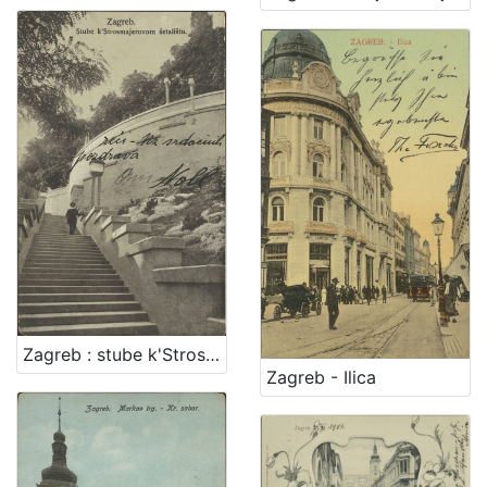
Zagreb : stube k'Strosmjerovom šetalištu
Zagreb - Ilica