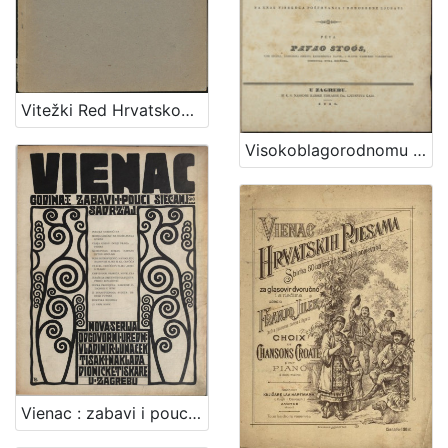
Vitežki Red Hrvatskoga Zmaja
Visokoblagorodnomu i presvetlomu ... Nikoli Zdenčaju od Zahromić grada, slavne varmedije Zagrebske velikomu županu, ... : prigodom uzvišenja na čast velikoga župana od strane njegovih ilirskih čestiteljah na znak visokoga poštovanja i domorodne ljubavi / pěva Pavao Stoos, ...
Vienac : zabavi i pouci : nova serija / odgovorni urednik Vladimir Lunaček