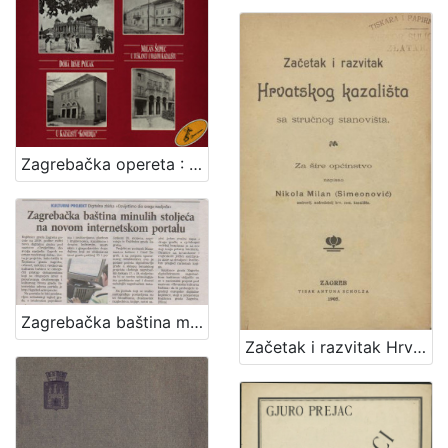
Zagrebačka opereta : 1900.-1960. : ulomci
Zagrebačka baština minulih stoljeća na novom internetskom portalu
Začetak i razvitak Hrvatskog kazališta sa stručnog stanovišta : za šire općinstvo / napisao Nikola Milan (Simeonović)