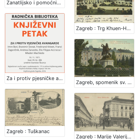
Zanatlijsko i pomoćničko društvo za podporu bolestnika, nemoćnika, udova i siročadi
Zagreb : Trg Khuen-Hedervary-jev = Agram : Place Khuen-Hedervary
Za i protiv pjesničke avangarde : Književni petak, dvorana u Novinarskom domu, 19. 11. 1971., br. 386 / Imre Bori, Branimir Donat, Ferdinand Kriwet, Vagn Steen, Franci Zagoričnik, Andrea Zanzotto, Ellio Philoppo Accrocca i Mladen Machiedo ; urednik Stanislav Škunca
Zagreb, spomenik sv. Jurja = Agram, monument de St. George
Zagreb : Tuškanac
Zagreb : Marije Valerije ulica