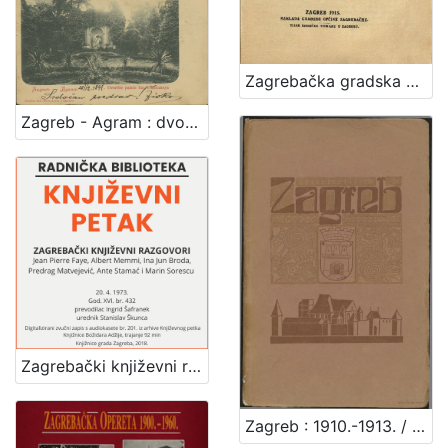
Zagrebačka gradska općina i njezin odnošaj prema Zagrebačkom električnom tramvaju dioničarskom društvu
Zagreb - Agram : dvorište palače bar. Vraniczanya
Zagrebački književni razgovori : Književni petak, dvorana u Novinarskom domu, 20. 4. 1973., br. 432 / Jean Pierre Faye ... [et al.] ; prevodilac Ingrid Šafranek ; urednik Stanislav Škunca
Zagreb : 1910.-1913. / [napisao Vjekoslav Klaić]