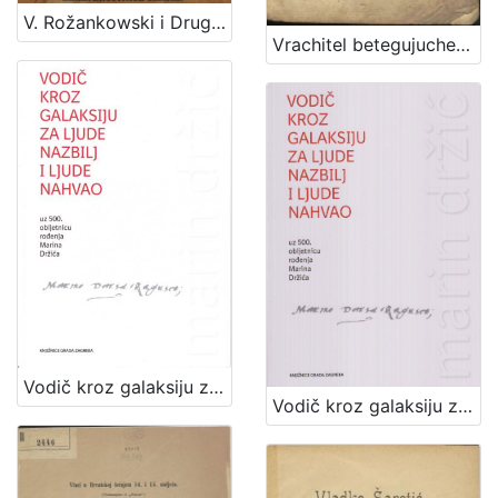
V. Rožankowski i Drug : litografički zavod, knjigo i kamenotiskara, tvornica etiketa : 1898-1913
Vrachitel betegujuche sivine tho jeszt Vrachtva za rogatu marhu, kermke, y mladinu / van dana najpervich po J. G. O. R. G. Z. ; vezda pako po F. G. O. K. Z. na obchinzku haszen
Vodič kroz galaksiju za ljude nazbilj i ljude nahvao : uz 500. obljetnicu rođnja Marina Držića / priredile Arijana Herceg Mićanović, Željka Mišcin
Vodič kroz galaksiju za ljude nazbilj i ljude nahvao / priredile Arijana Herceg Mićanović i Željka Miščin