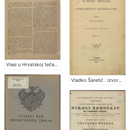
Vlasi u Hrvatskoj tečajem 14. i 15. stoljeća / [Vjekoslav Klaić]
Vladko Šaretić : izvorna pripoviest iz zagrebačkoga života / napisala Zagorka