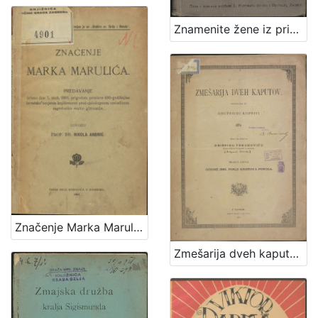
1
5
Znamenite žene iz priče i poviesti / sastavila Marija Jambrišakova
]
Značenje Marka Marulića : predavanje držano 7. stud. 1901. prigodom proslave 400-godišnjice hrvatske umjetne književnosti pred cjelokupnom omladinom zagrebačke realne gimnazije / govorio Nikola Andrić
Zmešarija dveh kaputov / sastavljena po Onufriusu Koprivi 1874. ; izdana na svetlo po Grišpinu Trbuhoviću sveto-petskom plebanušu na Bregani meseca lipnja godine 1885. posle Kristova poroda.