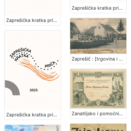
Zaprešićka kratka priča 2024. : nagrađene i pohvaljene priče
Zaprešićka kratka priča 2025. : nagrađene i pohvaljene priče
Zaprešič : [trgovina i gostiona F. Ermann]
Zanatlijsko i pomoćničko društvo za podporu bolestnika, nemoćnika, udova i siročadi : [povelja]
Zaprešićka kratka priča 2023. : nagrađene i pohvaljene priče