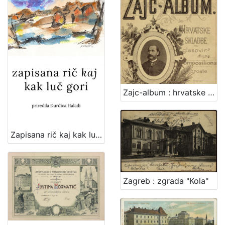
Zajc-album : hrvatske skladbe za glasovir
Zapisana rič kaj kak luč gori : zajednička zbirka poezije članova Udruge "Vladimir Maleković" / priredila Đurđica Haladi ; [tekstovi o pjesnicima Snježana Zrinjan]
Zagreb : zgrada "Kola"