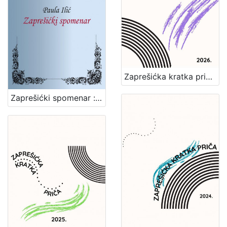
Zaprešićka kratka priča 2026. : nagrađene i pohvaljene priče
Zaprešićki spomenar : biserni kraluši seoske učiteljice / Paula Ilić