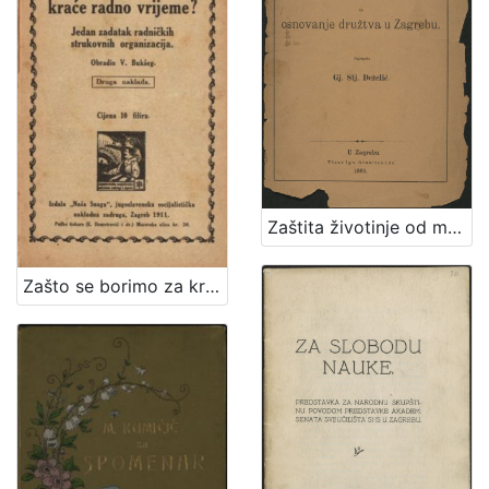
Zaštita životinje od mučenja : prinos za osnovanje družtva u Zagrebu / sastavio Gj. Stj. Dežalić
Zašto se borimo za kraće radno vrijeme? : jedan zadatak radničkih strukovnih organizacija / obradio V. Bukšeg