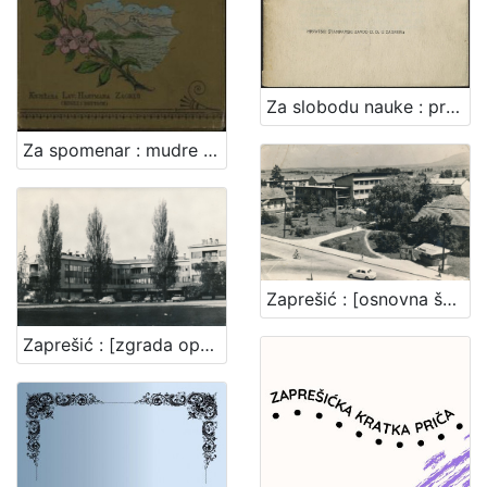
Za slobodu nauke : predstavka za Narodnu skupštinu povodom predstavke Akadem. senata Sveučilišta SHS u Zagrebu / [Branko Vodnik ... et al.]
Za spomenar : mudre izreke iz naše književnosti / pribrala Marija Kumičić. Zagreb, [1896]. [Knjiga]
Zaprešić : [osnovna škola u Zaprešiću]
Zaprešić : [zgrada općine]